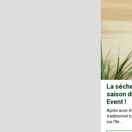
La séche
saison d
Event !
Après avoir é
traditionnel 
sur l'Ile …