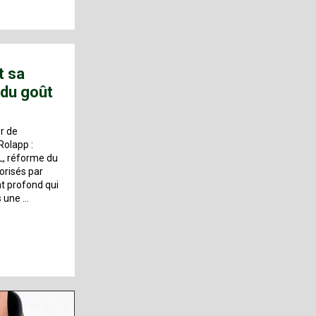
t sa
 du goût
r de
Rolapp :
L, réforme du
orisés par
t profond qui
s une …