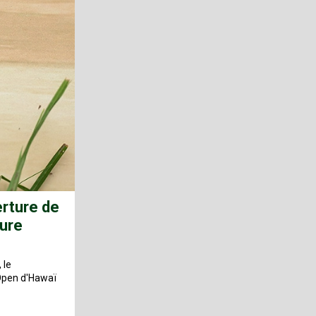
erture de
ture
 le
 Open d'Hawaï