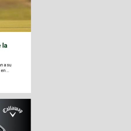
 la
an a su
 en …