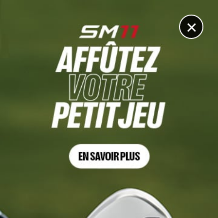
DIGITAL
LE MÉDIA
DU GOLF
×
LADIES EUROPEAN TOUR ACCESS SERIES
Charlotte Liautier, deuxième du Montauban Ladies
Open après le deuxième tour.
7 JUIN 2025