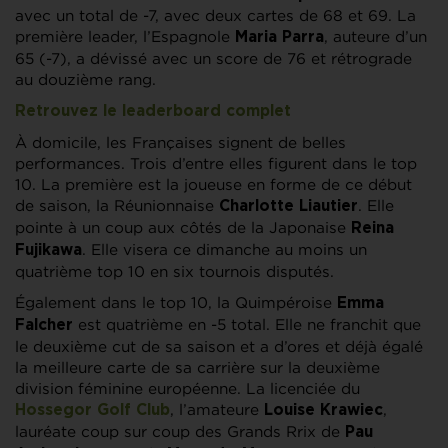
avec un total de -7, avec deux cartes de 68 et 69. La
première leader, l’Espagnole
, auteure d’un
Maria Parra
65 (-7), a dévissé avec un score de 76 et rétrograde
au douzième rang.
Retrouvez le leaderboard complet
À domicile, les Françaises signent de belles
performances. Trois d’entre elles figurent dans le top
10. La première est la joueuse en forme de ce début
de saison, la Réunionnaise
. Elle
Charlotte Liautier
pointe à un coup aux côtés de la Japonaise
Reina
. Elle visera ce dimanche au moins un
Fujikawa
quatrième top 10 en six tournois disputés.
Également dans le top 10, la Quimpéroise
Emma
est quatrième en -5 total. Elle ne franchit que
Falcher
le deuxième cut de sa saison et a d’ores et déjà égalé
la meilleure carte de sa carrière sur la deuxième
division féminine européenne. La licenciée du
, l’amateure
,
Hossegor Golf Club
Louise Krawiec
lauréate coup sur coup des Grands Rrix de
Pau