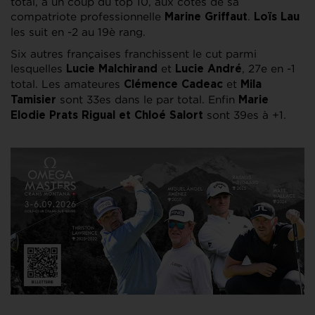
total, à un coup du top 10, aux côtés de sa
compatriote professionnelle
.
Marine Griffaut
Loïs Lau
les suit en -2 au 19è rang.
Six autres françaises franchissent le cut parmi
lesquelles
et
, 27e en -1
Lucie Malchirand
Lucie André
total. Les amateures
et
Clémence Cadeac
Mila
sont 33es dans le par total. Enfin
Tamisier
Marie
sont 39es à +1.
Elodie Prats Rigual et Chloé Salort