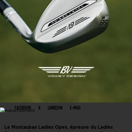
PARTAGER CET ARTICLE
FACEBOOK
X
LINKEDIN
E-MAIL
Le Montauban Ladies Open, épreuve du Ladies