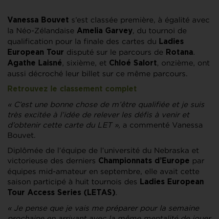
s’est classée première, à égalité avec
Vanessa Bouvet
la Néo-Zélandaise
, du tournoi de
Amelia Garvey
qualification pour la finale des cartes du
Ladies
disputé sur le parcours de
.
European Tour
Rotana
, sixième, et
, onzième, ont
Agathe Laisné
Chloé Salort
aussi décroché leur billet sur ce même parcours.
Retrouvez le classement complet
« C’est une bonne chose de m’être qualifiée et je suis
très excitée à l’idée de relever les défis à venir et
d’obtenir cette carte du LET »,
a commenté Vanessa
Bouvet.
Diplômée de l’équipe de l’université du Nebraska et
victorieuse des derniers
par
Championnats d’Europe
équipes mid-amateur en septembre, elle avait cette
saison participé à huit tournois des
Ladies European
.
Tour Access Series (LETAS)
« Je pense que je vais me préparer pour la semaine
prochaine en arrivant avec la même mentalité de jouer