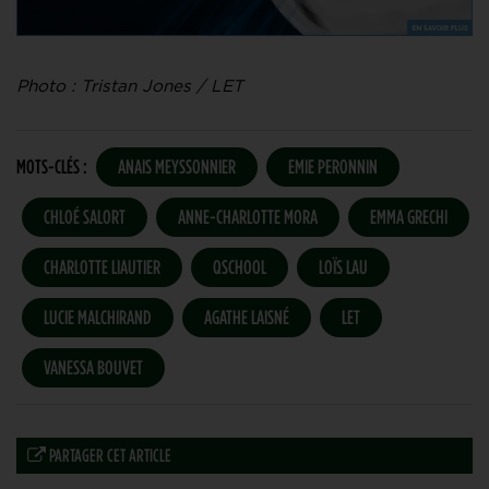
Photo : Tristan Jones / LET
MOTS-CLÉS :
ANAIS MEYSSONNIER
EMIE PERONNIN
CHLOÉ SALORT
ANNE-CHARLOTTE MORA
EMMA GRECHI
CHARLOTTE LIAUTIER
QSCHOOL
LOÏS LAU
LUCIE MALCHIRAND
AGATHE LAISNÉ
LET
VANESSA BOUVET
PARTAGER CET ARTICLE