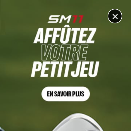
DIGITAL
LE MÉDIA
DU GOLF
×
DÉCOUVRIR >