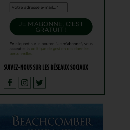
4
Angel Yin et Jennifer Kupcho rejoignent Nelly
AOÛT
Korda dans la liste des qualifiées pour la Solheim
Cup 2026
PGA TOUR > PÉPITE
4
Qui est Tommy Morrison, la nouvelle pépite qui
AOÛT
s’apprête à débarquer sur le PGA Tour ?
WYNDHAM CHAMPIONSHIP > FEDEXCUP
4
En cliquant sur le bouton "Je m'abonne", vous
FedExCup : Bradley, Day, Koepka, Finau… Pavon
AOÛT
acceptez la
politique de gestion des données
et Saddier jouent gros au Wyndham Championship
personnelles.
WYNDHAM CHAMPIONSHIP > PGA TOUR
4
Patrick Cantlay et Michael Thorbjornsen renoncent
SUIVEZ-NOUS SUR LES RÉSEAUX SOCIAUX
AOÛT
au Wyndham Championship
SOLHEIM CUP 2026 > TOUCHE FRANÇAISE
3
Deux Françaises dans l’équipe européenne de
AOÛT
Solheim Cup
MATÉRIEL > BALLES
3
Pourquoi voir la vie en jaune sur les parcours ?
AOÛT
VIDÉO > C'EST L'AMÉRIQUE
3
Donald Trump se vante d’avoir gagné un tournoi
AOÛT
grâce à son talent « que les autres n’ont pas »