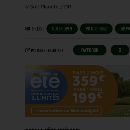
©Golf Planète / DR
MOTS-CLÉS :
DUTCH OPEN
VICTOR PEREZ
DP W
FACEBOOK
X
PARTAGER CET ARTICLE