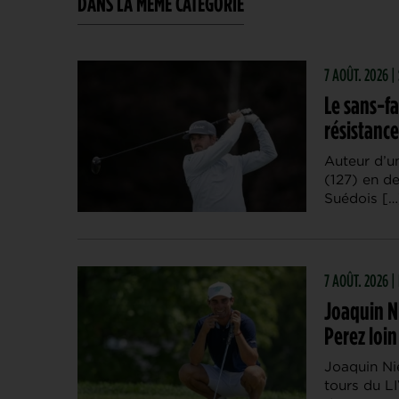
DANS LA MÊME CATÉGORIE
7 AOÛT. 2026 |
Le sans-fa
résistance
Auteur d’un
(127) en d
Suédois […
7 AOÛT. 2026 |
Joaquin N
Perez loi
Joaquin Ni
tours du L