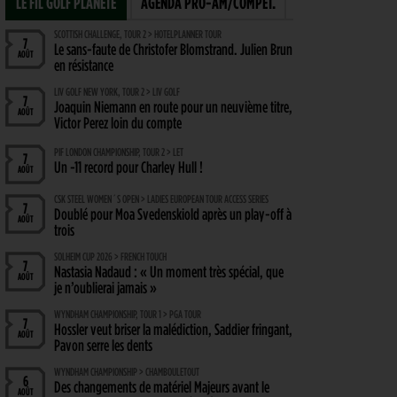
LE FIL GOLF PLANÈTE
AGENDA PRO-AM/COMPÉT.
SCOTTISH CHALLENGE, TOUR 2 > HOTELPLANNER TOUR
7
Le sans-faute de Christofer Blomstrand. Julien Brun
AOÛT
en résistance
LIV GOLF NEW YORK, TOUR 2 > LIV GOLF
7
Joaquin Niemann en route pour un neuvième titre,
AOÛT
Victor Perez loin du compte
PIF LONDON CHAMPIONSHIP, TOUR 2 > LET
7
Un -11 record pour Charley Hull !
AOÛT
CSK STEEL WOMEN´S OPEN > LADIES EUROPEAN TOUR ACCESS SERIES
7
Doublé pour Moa Svedenskiold après un play-off à
AOÛT
trois
SOLHEIM CUP 2026 > FRENCH TOUCH
7
Nastasia Nadaud : « Un moment très spécial, que
AOÛT
je n’oublierai jamais »
WYNDHAM CHAMPIONSHIP, TOUR 1 > PGA TOUR
7
Hossler veut briser la malédiction, Saddier fringant,
AOÛT
Pavon serre les dents
WYNDHAM CHAMPIONSHIP > CHAMBOULETOUT
6
Des changements de matériel Majeurs avant le
AOÛT