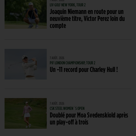
LIV GOLF NEW YORK, TOUR 2
Joaquin Niemann en route pour un
neuvième titre, Victor Perez loin du
compte
7 AOÛT. 2026
PIF LONDON CHAMPIONSHIP, TOUR 2
Un -11 record pour Charley Hull !
7 AOÛT. 2026
CSK STEEL WOMEN´S OPEN
Doublé pour Moa Svedenskiold après
un play-off à trois