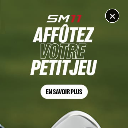
DIGITAL
LE MÉDIA
DU GOLF
×
THE OPEN
Jon Rahm : « La Claret Jug est le trophée le plus spécial
à mes yeux »
16 JUILLET 2025