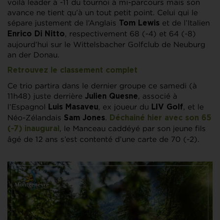
voilà leader à -11 du tournoi à mi-parcours mais son
avance ne tient qu’à un tout petit point. Celui qui le
sépare justement de l’Anglais
et de l’Italien
Tom Lewis
, respectivement 68 (-4) et 64 (-8)
Enrico Di Nitto
aujourd’hui sur le Wittelsbacher Golfclub de Neuburg
an der Donau.
Retrouvez le classement complet
Ce trio partira dans le dernier groupe ce samedi (à
11h48) juste derrière
, associé à
Julien Quesne
l’Espagnol
, ex joueur du
, et le
Luis Masaveu
LIV Golf
Néo-Zélandais
.
Sam Jones
Déchainé hier avec son 65
, le Manceau caddéyé par son jeune fils
(-7) inaugural
âgé de 12 ans s’est contenté d’une carte de 70 (-2).