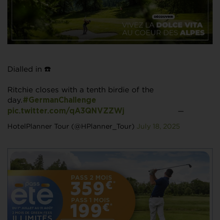
Dialled in ☎️
Ritchie closes with a tenth birdie of the
day.
#GermanChallenge
—
pic.twitter.com/qA3QNVZZWj
HotelPlanner Tour (@HPlanner_Tour)
July 18, 2025