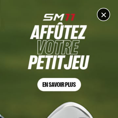
DIGITAL
LE MÉDIA
DU GOLF
×
GERMAN CHALLENGE, TOUR 2
Julien Quesne et Oihan Guillamoundeguy aux trousses
de JC Ritchie
18 JUILLET 2025