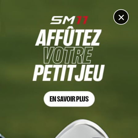
DIGITAL
LE MÉDIA
DU GOLF
×
DÉCOUVRIR >