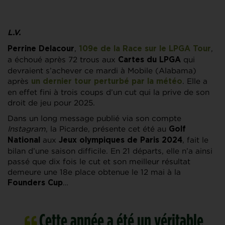
L.V.
,
,
Perrine Delacour
109e de la Race sur le LPGA Tour
a échoué après 72 trous aux
qui
Cartes du LPGA
devraient s’achever ce mardi à Mobile (Alabama)
après
. Elle a
un dernier tour perturbé par la météo
en effet fini à trois coups d’un cut qui la prive de son
droit de jeu pour 2025.
Dans un long message publié via son compte
Instagram
, la Picarde, présente cet été au
Golf
aux
, fait le
National
Jeux olympiques de Paris 2024
bilan d’une saison difficile. En 21 départs, elle n’a ainsi
passé que dix fois le cut et son meilleur résultat
demeure une 18e place obtenue le 12 mai à la
…
Founders Cup
Cette année a été un véritable