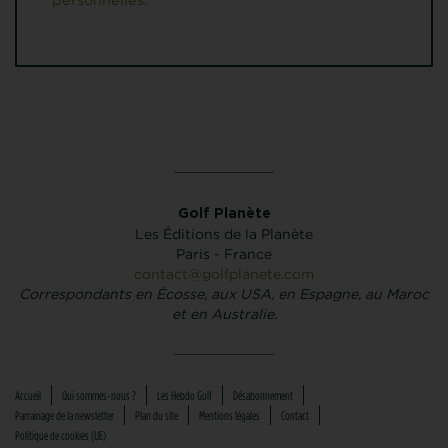
Golf Planète
Les Éditions de la Planète
Paris - France
contact@golfplanete.com
Correspondants en Écosse, aux USA, en Espagne, au Maroc
et en Australie.
Accueil
Qui sommes-nous ?
Les Hebdo Golf
Désabonnement
Parrainage de la newsletter
Plan du site
Mentions légales
Contact
Politique de cookies (UE)