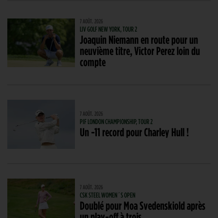
7 AOÛT. 2026
LIV GOLF NEW YORK, TOUR 2
Joaquin Niemann en route pour un
neuvième titre, Victor Perez loin du
compte
7 AOÛT. 2026
PIF LONDON CHAMPIONSHIP, TOUR 2
Un -11 record pour Charley Hull !
7 AOÛT. 2026
CSK STEEL WOMEN´S OPEN
Doublé pour Moa Svedenskiold après
un play-off à trois