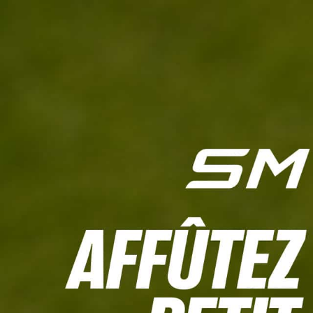
L'HEBDO
CALCULETTE WHS
JEU CONCOURS
À LA UNE
LIVE SCORING
TOUTE L'INFO
MATÉRIE