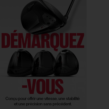
GOLF EN FRANCE > LIEU UNIQUE
4
L’Évian Resort Golf Club Academy célèbre 20 ans
AOÛT
d’excellence, d’innovation et de transmission
PGA TOUR > ENJEUX
4
Fin de saison du PGA Tour : Mode d’emploi
AOÛT
SAVOIR VIVRE > LA COMPLAINTE DU GOLFEUR
4
Etiquette : ne cherchez pas d’excuse, tout le monde
AOÛT
s’en fiche !
SOLHEIM CUP 2026 > CHOIX
4
Solheim Cup 2026 : ces cinq joueuses qui restent à
AOÛT
quai malgré leur candidature
SOLHEIM CUP 2026 > QUALIFIÉES !
4
Angel Yin et Jennifer Kupcho rejoignent Nelly
AOÛT
Korda dans la liste des qualifiées pour la Solheim
Cup 2026
PGA TOUR > PÉPITE
4
Qui est Tommy Morrison, la nouvelle pépite qui
AOÛT
s’apprête à débarquer sur le PGA Tour ?
WYNDHAM CHAMPIONSHIP > FEDEXCUP
4
FedExCup : Bradley, Day, Koepka, Finau… Pavon
AOÛT
et Saddier jouent gros au Wyndham Championship