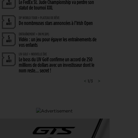
6
Le FedEx St. Jude Championship va perdre son
AOÛT
statut de tournoi XXL
DP WORLD TOUR > PLATEAU DE RÊVE
6
De nombreuses stars annoncées à l’Irish Open
AOÛT
ENTRAÎNEMENT > ON M(&M)
5
Vidéo : un jeu pour égayer les entraînements de
AOÛT
vos enfants
LIV GOLF > NOUVELLE ÈRE
5
Le boss du LIV Golf confirme un accord de 250
AOÛT
millions de dollars avec un investisseur dont le
nom reste… secret !
PGA TOUR > CHAMPIONSHIP SERIES 2028
<
1 / 3
>
5
Le Cadillac, chez Trump, au programme du
AOÛT
Championship Series 2028
MATÉRIEL > WEDGE
4
Cleveland RTZ 2 : Roger Cleveland remet sa
AOÛT
signature au cœur du petit jeu
RYDER CUP 2027 > MODE D'EMPLOI
4
Team Europe : Comment se qualifier pour la
AOÛT
prochaine Ryder Cup ?