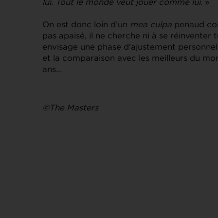
lui. Tout le monde veut jouer comme lui
. »
On est donc loin d’un
mea culpa
penaud com
pas apaisé, il ne cherche ni à se réinventer
envisage une phase d’ajustement personnel, 
et la comparaison avec les meilleurs du mond
ans…
©The Masters