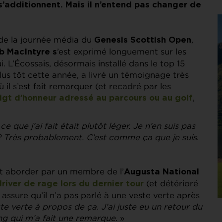
additionnent. Mais il n’entend pas changer de
s de la journée média du
,
Genesis Scottish Open
’est exprimé longuement sur les
b MacIntyre s
 L’Écossais, désormais installé dans le top 15
us tôt cette année, a livré un témoignage très
il s’est fait remarquer (et recadré par les
,
igt d’honneur adressé au parcours ou au golf
que j’ai fait était plutôt léger. Je n’en suis pas
 ? Très probablement. C’est comme ça que je suis
.
fait aborder par un membre de l’
Augusta National
(et détérioré
river de rage lors du dernier tour
t assure qu’il n’a pas parlé à une veste verte après
e verte à propos de ça. J’ai juste eu un retour du
ng qui m’a fait une remarque
. »