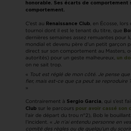
honorable. Ses écarts de comportement s’
comportement.
C’est au
, en Écosse, lor
Renaissance Club
tournoi dont il est le tenant du titre, que
Bo
dernières semaines assez remuantes pour lui.
mondial et devenu père d’un petit garçon pl
direct sur son comportement au Masters, où 
autorités) pour un geste malheureux,
un do
on ne sait trop.
«
Tout est réglé de mon côté. Je pense que ce 
fier, mais est-ce que ça peut se reproduire
»
Contrairement à
, qui s’est 
Sergio Garcia
sur le parcours
Club
pour avoir cassé son d
l’air de départ du trou n°2), Bob le bouillan
l’incident. «
Je n’ai entendu personne en vest
comité des règles ou de quelqu’un du scori