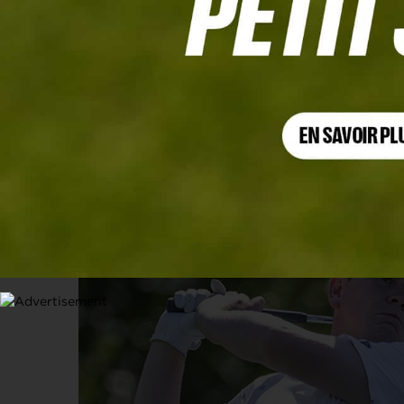
THE MASTERS 2026
Sans regrets, Robert MacIntyre mini
« C’est comme ça que je suis »
21 AVRIL 2026