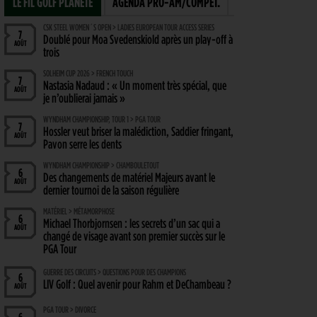
LE FIL GOLF PLANÈTE
AGENDA PRO-AM/COMPÉT.
CSK STEEL WOMEN´S OPEN > LADIES EUROPEAN TOUR ACCESS SERIES
7
Doublé pour Moa Svedenskiold après un play-off à
AOÛT
trois
SOLHEIM CUP 2026 > FRENCH TOUCH
7
Nastasia Nadaud : « Un moment très spécial, que
AOÛT
je n’oublierai jamais »
WYNDHAM CHAMPIONSHIP, TOUR 1 > PGA TOUR
7
Hossler veut briser la malédiction, Saddier fringant,
AOÛT
Pavon serre les dents
WYNDHAM CHAMPIONSHIP > CHAMBOULETOUT
6
Des changements de matériel Majeurs avant le
AOÛT
dernier tournoi de la saison régulière
MATÉRIEL > MÉTAMORPHOSE
6
Michael Thorbjornsen : les secrets d’un sac qui a
AOÛT
changé de visage avant son premier succès sur le
PGA Tour
GUERRE DES CIRCUITS > QUESTIONS POUR DES CHAMPIONS
6
LIV Golf : Quel avenir pour Rahm et DeChambeau ?
AOÛT
PGA TOUR > DIVORCE