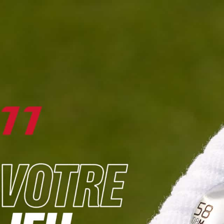
DIGITAL
LE MÉDIA
DU GOLF
L
JOUER & PROGRESSER
PARCOURS & DESTINATIONS
BIBLI