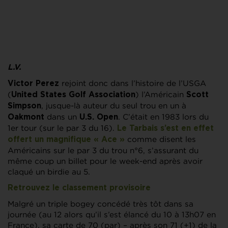
L.V.
rejoint donc dans l’histoire de l’USGA
Victor Perez
(
) l’Américain
United States Golf Association
Scott
, jusque-là auteur du seul trou en un à
Simpson
dans un
. C’était en 1983 lors du
Oakmont
U.S. Open
1er tour (sur le par 3 du 16).
Le Tarbais s’est en effet
comme disent les
offert un magnifique « Ace »
Américains sur le par 3 du trou n°6, s’assurant du
même coup un billet pour le week-end après avoir
claqué un birdie au 5.
Retrouvez le classement provisoire
Malgré un triple bogey concédé très tôt dans sa
journée (au 12 alors qu’il s’est élancé du 10 à 13h07 en
France), sa carte de 70 (par) – après son 71 (+1) de la