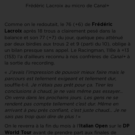
Frédéric Lacroix au micro de Canal+
Comme on le redoutait, le 76 (+6) de
Frédéric
après 18 trous a clairement pesé dans la
Lacroix
balance et son 77 (+7) du jour, quelque peu atténué
par deux birdies aux trous 2 et 9 (parti du 10), oblige à
un bilan presque sans appel. Le Racingman, 118e à +13
(153) l’a d’ailleurs reconnu à nos confrères de
Canal+
à
la sortie du recording.
«
J’avais l’impression de pouvoir mieux faire mais le
parcours est tellement exigeant et tellement dur
,
souffle-t-il.
Je n’étais pas prêt pour ça. Tirer les
conclusions à chaud, je ne vais même pas essayer…
On verra dans les prochains jours. Les gens ne se
rendent pas compte tellement c’est dur. Même en
arrivant à peu près confiant, c’est juste chaud… Je ne
sais pas trop quoi dire de plus !
»
On le reverra à la fin du mois à l’
sur le
Italian Open
DP
avant de prendre part aux finales de
World Tour