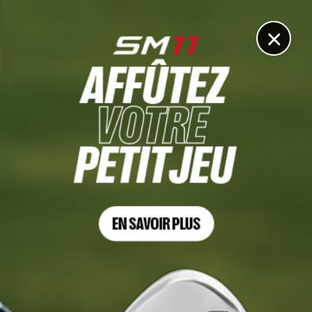
DIGITAL
LE MÉDIA
DU GOLF
×