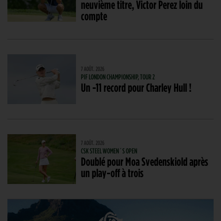
neuvième titre, Victor Perez loin du
compte
7 AOÛT. 2026
PIF LONDON CHAMPIONSHIP, TOUR 2
Un -11 record pour Charley Hull !
7 AOÛT. 2026
CSK STEEL WOMEN´S OPEN
Doublé pour Moa Svedenskiold après
un play-off à trois