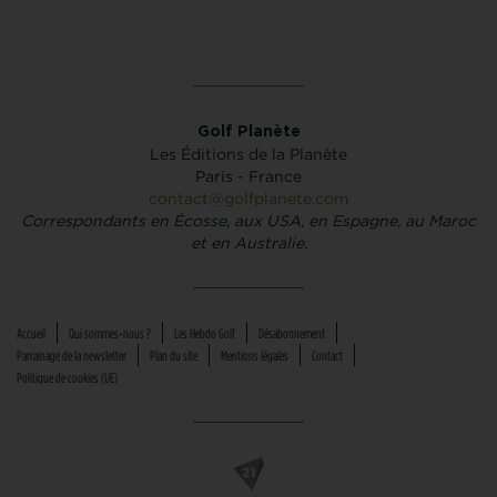
Golf Planète
Les Éditions de la Planète
Paris - France
contact@golfplanete.com
Correspondants en Écosse, aux USA, en Espagne, au Maroc
et en Australie.
Accueil
Qui sommes-nous ?
Les Hebdo Golf
Désabonnement
Parrainage de la newsletter
Plan du site
Mentions légales
Contact
Politique de cookies (UE)