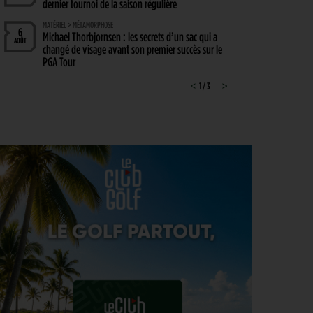
dernier tournoi de la saison régulière
MATÉRIEL > MÉTAMORPHOSE
6
Michael Thorbjornsen : les secrets d’un sac qui a
AOÛT
changé de visage avant son premier succès sur le
PGA Tour
GUERRE DES CIRCUITS > QUESTIONS POUR DES CHAMPIONS
<
1 / 3
>
6
LIV Golf : Quel avenir pour Rahm et DeChambeau ?
AOÛT
PGA TOUR > DIVORCE
6
Le FedEx St. Jude Championship va perdre son
AOÛT
statut de tournoi XXL
DP WORLD TOUR > PLATEAU DE RÊVE
6
De nombreuses stars annoncées à l’Irish Open
AOÛT
ENTRAÎNEMENT > ON M(&M)
5
Vidéo : un jeu pour égayer les entraînements de
AOÛT
vos enfants
LIV GOLF > NOUVELLE ÈRE
5
Le boss du LIV Golf confirme un accord de 250
AOÛT
millions de dollars avec un investisseur dont le
nom reste… secret !
PGA TOUR > CHAMPIONSHIP SERIES 2028