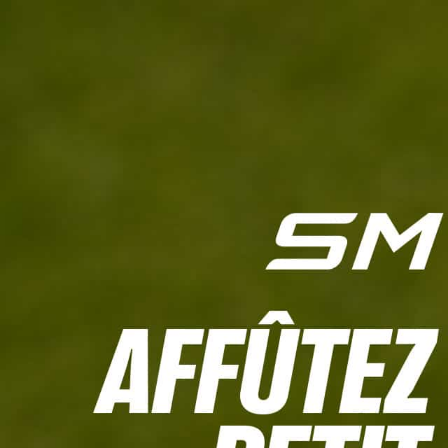
L'HEBDO
CALCULETTE WHS
JEU CONCOURS
À LA UNE
LIVE SCORING
TOUTE L'INFO
MATÉRIE