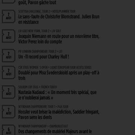
goût, Pavon gâche tout
SCOTTISH CHALLENGE, TOUR 2 > HOTELPLANNER TOUR
7
Le sans-faute de Christofer Blomstrand. Julien Brun
AOÛT
en résistance
LIV GOLF NEW YORK, TOUR 2 > LIV GOLF
7
Joaquin Niemann en route pour un neuvième titre,
AOÛT
Victor Perez loin du compte
PIF LONDON CHAMPIONSHIP, TOUR 2 > LET
7
Un -11 record pour Charley Hull !
AOÛT
CSK STEEL WOMEN´S OPEN > LADIES EUROPEAN TOUR ACCESS SERIES
7
Doublé pour Moa Svedenskiold après un play-off à
AOÛT
trois
SOLHEIM CUP 2026 > FRENCH TOUCH
7
Nastasia Nadaud : « Un moment très spécial, que
AOÛT
je n’oublierai jamais »
WYNDHAM CHAMPIONSHIP, TOUR 1 > PGA TOUR
7
Hossler veut briser la malédiction, Saddier fringant,
AOÛT
Pavon serre les dents
WYNDHAM CHAMPIONSHIP > CHAMBOULETOUT
6
Des changements de matériel Majeurs avant le
AOÛT