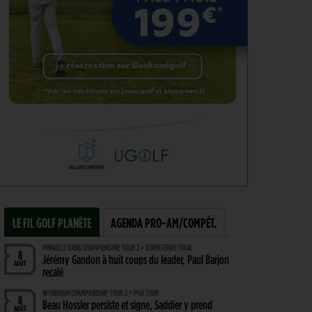
LE FIL GOLF PLANÈTE
AGENDA PRO-AM/COMPÉT.
PINNACLE BANK CHAMPIONSHIP, TOUR 2 > KORN FERRY TOUR
8
Jérémy Gandon à huit coups du leader, Paul Barjon
AOÛT
recalé
WYNDHAM CHAMPIONSHIP, TOUR 2 > PGA TOUR
8
Beau Hossler persiste et signe, Saddier y prend
AOÛT