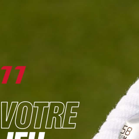
DIGITAL
LE MÉDIA
DU GOLF
L
JOUER & PROGRESSER
PARCOURS & DESTINATIONS
BIBLI