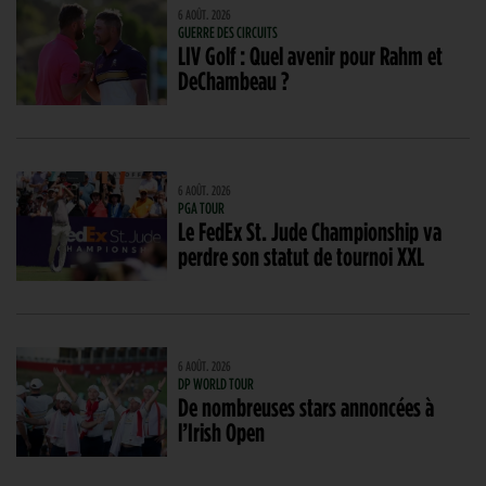
6 AOÛT. 2026
GUERRE DES CIRCUITS
LIV Golf : Quel avenir pour Rahm et
DeChambeau ?
6 AOÛT. 2026
PGA TOUR
Le FedEx St. Jude Championship va
perdre son statut de tournoi XXL
6 AOÛT. 2026
DP WORLD TOUR
De nombreuses stars annoncées à
l’Irish Open