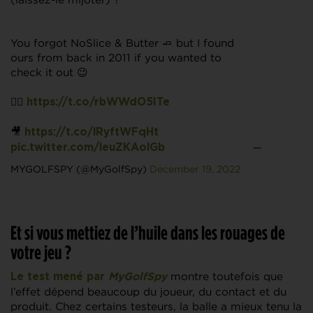
You forgot NoSlice & Butter 🧈 but I found
ours from back in 2011 if you wanted to
check it out 😉
👉🏽
https://t.co/rbWWdO5ITe
🎥
https://t.co/lRyftWFqHt
—
pic.twitter.com/leuZKAolGb
MYGOLFSPY (@MyGolfSpy)
December 19, 2022
Et si vous mettiez de l’huile dans les rouages de
votre jeu ?
montre toutefois que
Le test mené par
MyGolfSpy
l’effet dépend beaucoup du joueur, du contact et du
produit. Chez certains testeurs, la balle a mieux tenu la