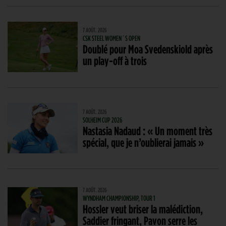
7 AOÛT. 2026
CSK STEEL WOMEN´S OPEN
Doublé pour Moa Svedenskiold après
un play-off à trois
7 AOÛT. 2026
SOLHEIM CUP 2026
Nastasia Nadaud : « Un moment très
spécial, que je n’oublierai jamais »
7 AOÛT. 2026
WYNDHAM CHAMPIONSHIP, TOUR 1
Hossler veut briser la malédiction,
Saddier fringant, Pavon serre les