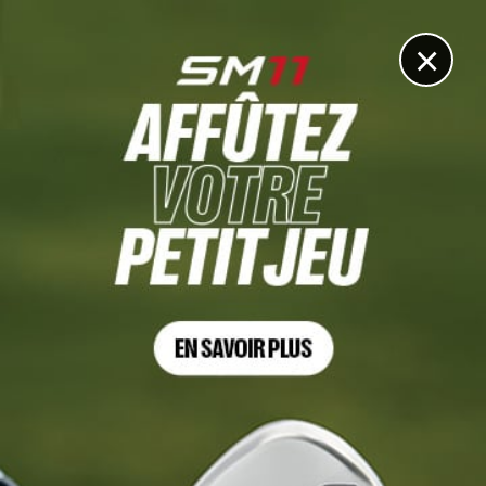
DIGITAL
LE MÉDIA
DU GOLF
×
DÉCOUVRIR >