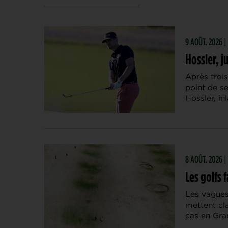
9 AOÛT. 2026 
Hossler, j
Après trois
point de s
Hossler, in
8 AOÛT. 2026 |
Les golfs 
Les vagues
mettent cla
cas en Gra