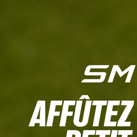
L'HEBDO
CALCULETTE WHS
JEU CONCOURS
À LA UNE
LIVE SCORING
TOUTE L'INFO
MATÉRIE