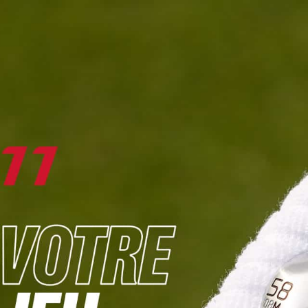
DIGITAL
LE MÉDIA
DU GOLF
L
JOUER & PROGRESSER
PARCOURS & DESTINATIONS
BIBLI