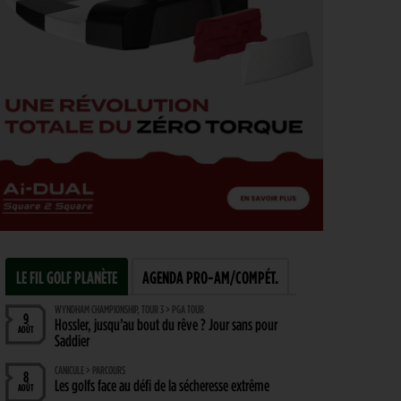
LE FIL GOLF PLANÈTE
AGENDA PRO-AM/COMPÉT.
WYNDHAM CHAMPIONSHIP, TOUR 3 > PGA TOUR
9
Hossler, jusqu’au bout du rêve ? Jour sans pour
AOÛT
Saddier
CANICULE > PARCOURS
8
Les golfs face au défi de la sécheresse extrême
AOÛT