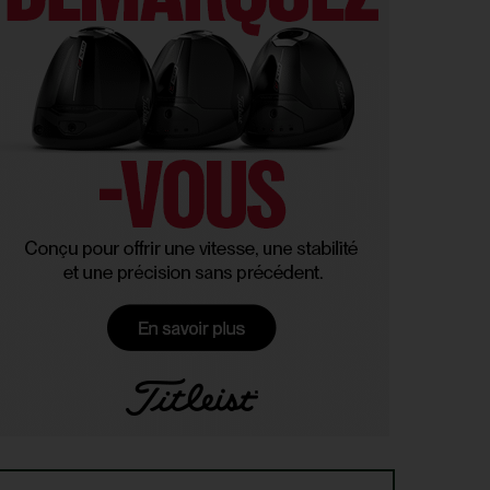
statut de tournoi XXL
DP WORLD TOUR > PLATEAU DE RÊVE
6
De nombreuses stars annoncées à l’Irish Open
AOÛT
ENTRAÎNEMENT > ON M(&M)
5
Vidéo : un jeu pour égayer les entraînements de
AOÛT
vos enfants
LIV GOLF > NOUVELLE ÈRE
5
Le boss du LIV Golf confirme un accord de 250
AOÛT
millions de dollars avec un investisseur dont le
nom reste… secret !
PGA TOUR > CHAMPIONSHIP SERIES 2028
5
Le Cadillac, chez Trump, au programme du
AOÛT
Championship Series 2028
MATÉRIEL > WEDGE
4
Cleveland RTZ 2 : Roger Cleveland remet sa
AOÛT
signature au cœur du petit jeu
RYDER CUP 2027 > MODE D'EMPLOI
4
Team Europe : Comment se qualifier pour la
AOÛT
prochaine Ryder Cup ?
GOLF EN FRANCE > LIEU UNIQUE
4