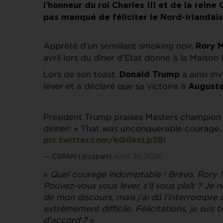
l’honneur du roi Charles III et de la reine
pas manqué de féliciter le Nord-Irlandai
Apprêté d’un sémillant smoking noir,
Rory M
avril lors du dîner d’Etat donné à la Maison
Lors de son toast,
a ainsi in
Donald Trump
lever et a déclaré que sa victoire à
August
President Trump praises Masters champion 
dinner: « That was unconquerable courage. 
pic.twitter.com/kQGkcLp3Bl
— CSPAN (@cspan)
April 29, 2026
«
Quel courage indomptable ! Bravo, Rory !
Pouvez-vous vous lever, s’il vous plaît ? Je ne
de mon discours, mais j’ai dû l’interrompre
extrêmement difficile. Félicitations, je suis
d’accord ?
»