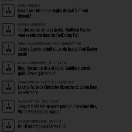
RÈGLES > IMBROGLIO
8
Encore une histoire de règles de golf à dormir
AOÛT
debout !
PGA TOUR > ITINÉRAIRE BIS
8
Touché par ses échecs répétés, Matthieu Pavon
AOÛT
veut se relancer dans les FedEx Cup Fall
PINNACLE BANK CHAMPIONSHIP, TOUR 2 > KORN FERRY TOUR
8
Jérémy Gandon à huit coups du leader, Paul Barjon
AOÛT
recalé
WYNDHAM CHAMPIONSHIP, TOUR 2 > PGA TOUR
8
Beau Hossler persiste et signe, Saddier y prend
AOÛT
goût, Pavon gâche tout
SCOTTISH CHALLENGE, TOUR 2 > HOTELPLANNER TOUR
7
Le sans-faute de Christofer Blomstrand. Julien Brun
AOÛT
en résistance
LIV GOLF NEW YORK, TOUR 2 > LIV GOLF
7
Joaquin Niemann en route pour un neuvième titre,
AOÛT
Victor Perez loin du compte
PIF LONDON CHAMPIONSHIP, TOUR 2 > LET
7
Un -11 record pour Charley Hull !
AOÛT