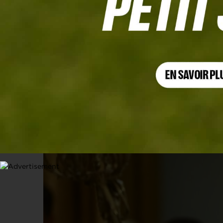
INSOLITE
Rory McIlroy fait le buzz lors du dîner
Blanche
29 AVRIL 2026