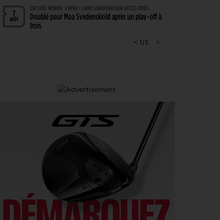
CSK STEEL WOMEN´S OPEN > LADIES EUROPEAN TOUR ACCESS SERIES
7
Doublé pour Moa Svedenskiold après un play-off à
AOÛT
trois
SOLHEIM CUP 2026 > FRENCH TOUCH
<
1 / 3
>
7
Nastasia Nadaud : « Un moment très spécial, que
AOÛT
je n’oublierai jamais »
WYNDHAM CHAMPIONSHIP, TOUR 1 > PGA TOUR
7
Hossler veut briser la malédiction, Saddier fringant,
AOÛT
Pavon serre les dents
WYNDHAM CHAMPIONSHIP > CHAMBOULETOUT
6
Des changements de matériel Majeurs avant le
AOÛT
dernier tournoi de la saison régulière
MATÉRIEL > MÉTAMORPHOSE
6
Michael Thorbjornsen : les secrets d’un sac qui a
AOÛT
changé de visage avant son premier succès sur le
PGA Tour
GUERRE DES CIRCUITS > QUESTIONS POUR DES CHAMPIONS
6
LIV Golf : Quel avenir pour Rahm et DeChambeau ?
AOÛT
PGA TOUR > DIVORCE
6
Le FedEx St. Jude Championship va perdre son
AOÛT