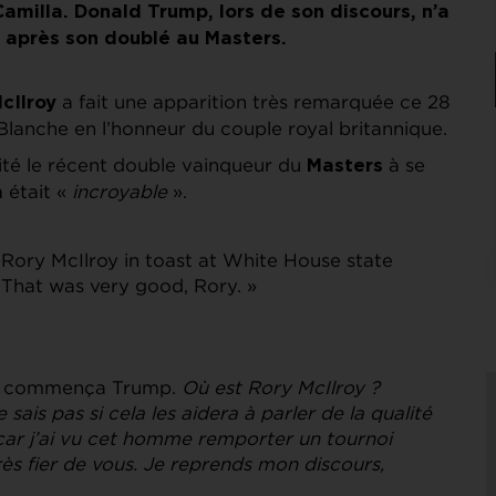
 Camilla. Donald Trump, lors de son discours, n’a
s après son doublé au Masters.
a fait une apparition très remarquée ce 28
cIlroy
 Blanche en l’honneur du couple royal britannique.
vité le récent double vainqueur du
à se
Masters
était «
incroyable
».
a
Rory McIlroy in toast at White House state
That was very good, Rory. »
commença Trump.
Où est Rory McIlroy ?
 sais pas si cela les aidera à parler de la qualité
 car j’ai vu cet homme remporter un tournoi
 très fier de vous. Je reprends mon discours,