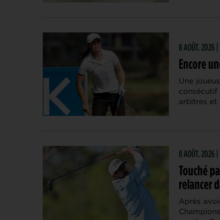
8 AOÛT. 2026 |
Encore une
Une joueus
consécutif
arbitres et
8 AOÛT. 2026 
Touché pa
relancer d
Après avo
Championsh