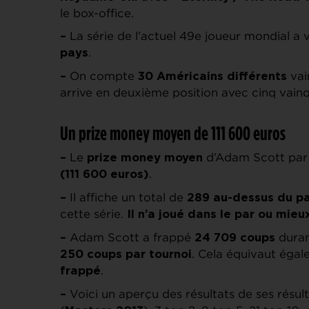
le box-office.
La série de l’actuel 49e joueur mondial a
–
.
pays
On compte
vai
–
30 Américains différents
arrive en deuxième position avec cinq vainq
Un prize money moyen de 111 600 euros
Le
d’Adam Scott par 
–
prize money moyen
.
(111 600 euros)
Il affiche un total de
–
289 au-dessus du p
cette série.
Il n’a joué dans le par ou mieu
Adam Scott a frappé
duran
–
24 709 coups
. Cela équivaut ég
250 coups par tournoi
.
frappé
Voici un aperçu des résultats de ses résulta
–