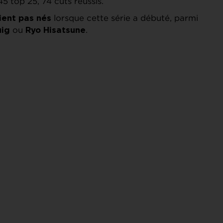
 45 top 25, 74 cuts réussis.
lorsque cette série a débuté, parmi
ient pas nés
ou
.
uig
Ryo Hisatsune