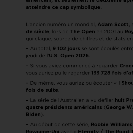
américain, et seulement le deuxième aprè
atteindre ce cap symbolique.
L’ancien numéro un mondial,
a
Adam Scott,
, lors de
en 2001 au
de siècle
The Open
Ro
qui claque, source de chiffres et de stats en
Au total,
se sont écoulés entre
–
9 102 jours
jeudi de l’
U.S. Open 2026.
Si vous aviez commencé à regarder
–
Croco
vous auriez pu le regarder
133 728 fois d’af
De même, vous auriez pu écouter «
–
I Sho
.
fois de suite
La série de l’Australien a vu défiler
–
huit P
(
quatre présidents américains
George W.
).
Biden
Au début de cette série,
–
Robbie Williams
avec «
Royaume-Uni
Eternity / The Road