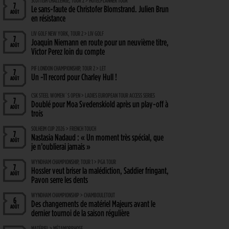
SCOTTISH CHALLENGE, TOUR 2 > HOTELPLANNER TOUR
7
Le sans-faute de Christofer Blomstrand. Julien Brun
AOÛT
en résistance
LIV GOLF NEW YORK, TOUR 2 > LIV GOLF
7
Joaquin Niemann en route pour un neuvième titre,
AOÛT
Victor Perez loin du compte
PIF LONDON CHAMPIONSHIP, TOUR 2 > LET
7
Un -11 record pour Charley Hull !
AOÛT
CSK STEEL WOMEN´S OPEN > LADIES EUROPEAN TOUR ACCESS SERIES
7
Doublé pour Moa Svedenskiold après un play-off à
AOÛT
trois
SOLHEIM CUP 2026 > FRENCH TOUCH
7
Nastasia Nadaud : « Un moment très spécial, que
AOÛT
je n’oublierai jamais »
WYNDHAM CHAMPIONSHIP, TOUR 1 > PGA TOUR
7
Hossler veut briser la malédiction, Saddier fringant,
AOÛT
Pavon serre les dents
WYNDHAM CHAMPIONSHIP > CHAMBOULETOUT
6
Des changements de matériel Majeurs avant le
AOÛT
dernier tournoi de la saison régulière
MATÉRIEL > MÉTAMORPHOSE