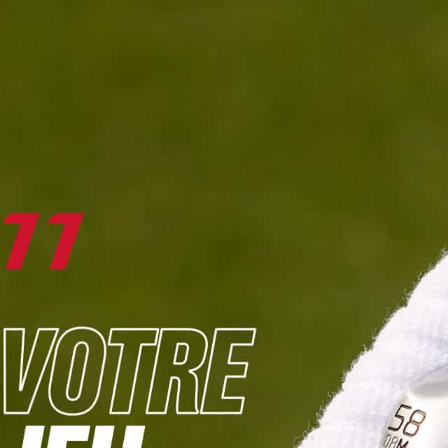
DIGITAL
LE MÉDIA
DU GOLF
L
JOUER & PROGRESSER
PARCOURS & DESTINATIONS
BIBLI