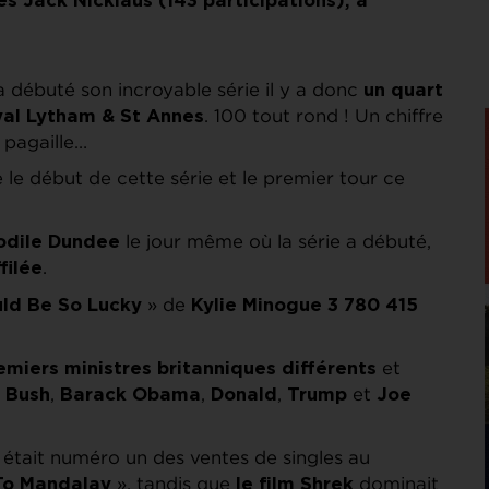
s Jack Nicklaus (143 participations), à
 débuté son incroyable série il y a donc
un quart
. 100 tout rond ! Un chiffre
yal Lytham & St Annes
 pagaille…
 le début de cette série et le premier tour ce
le jour même où la série a débuté,
dile Dundee
.
filée
» de
uld Be So Lucky
Kylie Minogue 3 780 415
et
remiers ministres britanniques différents
,
,
,
et
 Bush
Barack Obama
Donald
Trump
Joe
était numéro un des ventes de singles au
», tandis que
dominait
 To Mandalay
le film Shrek