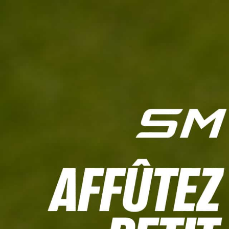
L'HEBDO
CALCULETTE WHS
JEU CONCOURS
À LA UNE
LIVE SCORING
TOUTE L'INFO
MATÉRIE