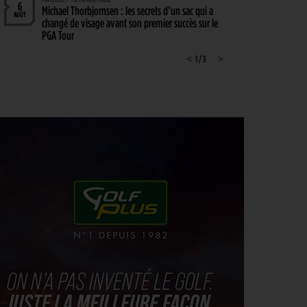
6
Michael Thorbjornsen : les secrets d’un sac qui a
AOÛT
changé de visage avant son premier succès sur le
PGA Tour
GUERRE DES CIRCUITS > QUESTIONS POUR DES CHAMPIONS
<
1 / 3
>
6
LIV Golf : Quel avenir pour Rahm et DeChambeau ?
AOÛT
PGA TOUR > DIVORCE
6
Le FedEx St. Jude Championship va perdre son
AOÛT
statut de tournoi XXL
DP WORLD TOUR > PLATEAU DE RÊVE
6
De nombreuses stars annoncées à l’Irish Open
AOÛT
ENTRAÎNEMENT > ON M(&M)
5
Vidéo : un jeu pour égayer les entraînements de
AOÛT
vos enfants
LIV GOLF > NOUVELLE ÈRE
5
Le boss du LIV Golf confirme un accord de 250
AOÛT
millions de dollars avec un investisseur dont le
nom reste… secret !
PGA TOUR > CHAMPIONSHIP SERIES 2028
5
Le Cadillac, chez Trump, au programme du
AOÛT
Championship Series 2028