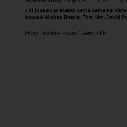
(
), 3 top 2, 9 top 5, 21 top 10,
Masters 2013
– 31 joueurs présents cette semaine n’éta
lesquels
,
,
Akshay Bhatia
Tom Kim
David P
Photo : Maddie Meyer / Getty AFP