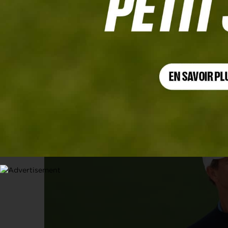
U.S. OPEN 2026
Adam Scott, un quart de siècle en chi
16 JUIN 2026