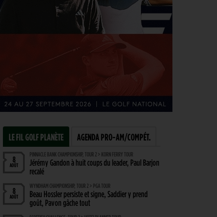
LE FIL GOLF PLANÈTE
AGENDA PRO-AM/COMPÉT.
PINNACLE BANK CHAMPIONSHIP, TOUR 2 > KORN FERRY TOUR
8
Jérémy Gandon à huit coups du leader, Paul Barjon
AOÛT
recalé
WYNDHAM CHAMPIONSHIP, TOUR 2 > PGA TOUR
8
Beau Hossler persiste et signe, Saddier y prend
AOÛT
goût, Pavon gâche tout