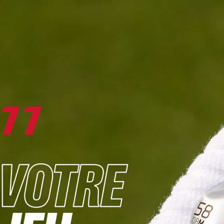
DIGITAL
LE MÉDIA
DU GOLF
L
JOUER & PROGRESSER
PARCOURS & DESTINATIONS
BIBLI