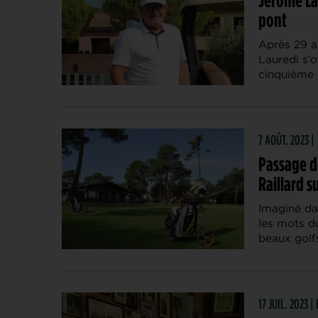
pont
Après 29 an
Lauredi s’o
cinquième 
7 AOÛT. 2023 |
Passage de
Raillard s
Imaginé dan
les mots d
beaux golf
17 JUIL. 2023