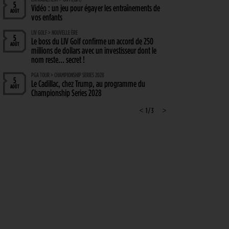
5
Vidéo : un jeu pour égayer les entraînements de
AOÛT
vos enfants
LIV GOLF > NOUVELLE ÈRE
5
Le boss du LIV Golf confirme un accord de 250
AOÛT
millions de dollars avec un investisseur dont le
nom reste… secret !
PGA TOUR > CHAMPIONSHIP SERIES 2028
5
Le Cadillac, chez Trump, au programme du
AOÛT
Championship Series 2028
MATÉRIEL > WEDGE
<
1 / 3
>
4
Cleveland RTZ 2 : Roger Cleveland remet sa
AOÛT
signature au cœur du petit jeu
RYDER CUP 2027 > MODE D'EMPLOI
4
Team Europe : Comment se qualifier pour la
AOÛT
prochaine Ryder Cup ?
GOLF EN FRANCE > LIEU UNIQUE
4
L’Évian Resort Golf Club Academy célèbre 20 ans
AOÛT
d’excellence, d’innovation et de transmission
PGA TOUR > ENJEUX
4
Fin de saison du PGA Tour : Mode d’emploi
AOÛT