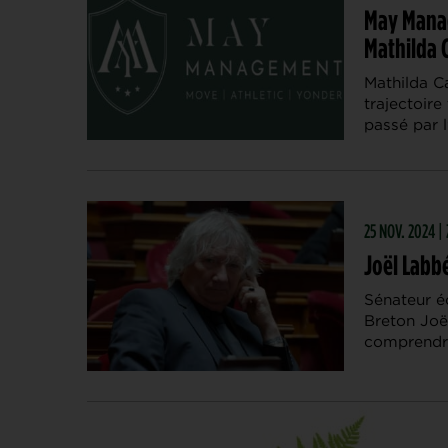
May Manag
Mathilda C
Mathilda Ca
trajectoire
passé par l
25 NOV. 2024 
Joël Labbé
Sénateur éc
Breton Joë
comprendre