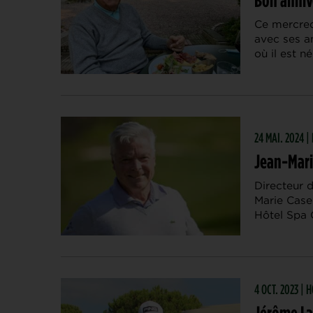
Ce mercred
avec ses a
où il est n
24 MAI. 2024 |
Jean-Marie
Directeur d
Marie Case
Hôtel Spa G
4 OCT. 2023 |
Jérôme Lau