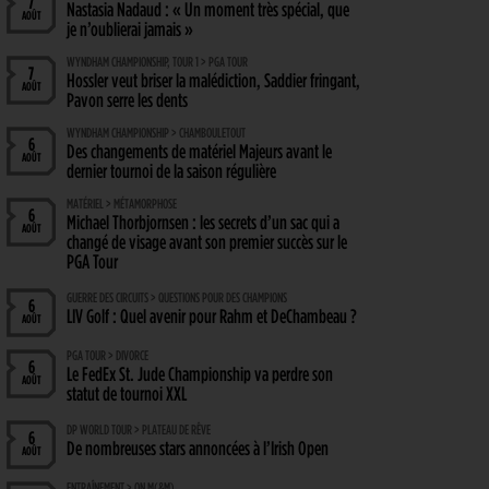
7
Nastasia Nadaud : « Un moment très spécial, que
AOÛT
je n’oublierai jamais »
WYNDHAM CHAMPIONSHIP, TOUR 1 > PGA TOUR
7
Hossler veut briser la malédiction, Saddier fringant,
AOÛT
Pavon serre les dents
WYNDHAM CHAMPIONSHIP > CHAMBOULETOUT
6
Des changements de matériel Majeurs avant le
AOÛT
dernier tournoi de la saison régulière
MATÉRIEL > MÉTAMORPHOSE
6
Michael Thorbjornsen : les secrets d’un sac qui a
AOÛT
changé de visage avant son premier succès sur le
PGA Tour
GUERRE DES CIRCUITS > QUESTIONS POUR DES CHAMPIONS
6
LIV Golf : Quel avenir pour Rahm et DeChambeau ?
AOÛT
PGA TOUR > DIVORCE
6
Le FedEx St. Jude Championship va perdre son
AOÛT
statut de tournoi XXL
DP WORLD TOUR > PLATEAU DE RÊVE
6
De nombreuses stars annoncées à l’Irish Open
AOÛT
ENTRAÎNEMENT > ON M(&M)