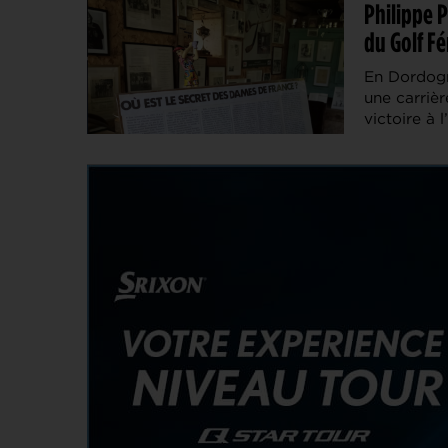
Philippe P
du Golf Fé
En Dordogne
une carriè
victoire à