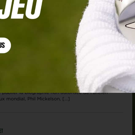
 AUTOBIOGRAPHIE NON AUTORISÉE
lson, la face cachée de l’ex-numéro deux
une biographie non autorisée de Lefty
journaliste de golf américain Alan Shipnuck a eu le
publier la biographie non autorisée de l’ancien
x mondial, Phil Mickelson, […]
ET