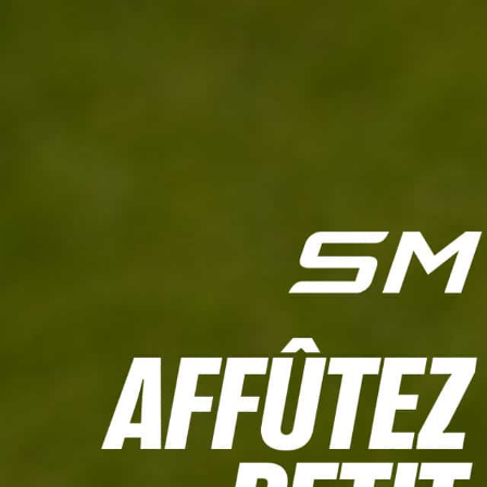
L'HEBDO
CALCULETTE WHS
JEU CONCOURS
À LA UNE
LIVE SCORING
TOUTE L'INFO
MATÉRIE