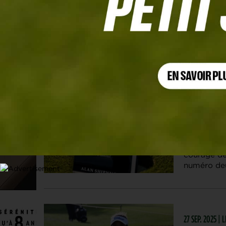
Portraits
1 DÉC. 2025 |
Phil Micke
mondial, 
Le célèbre 
courage de 
numéro deu
27 SEP. 2025 | L