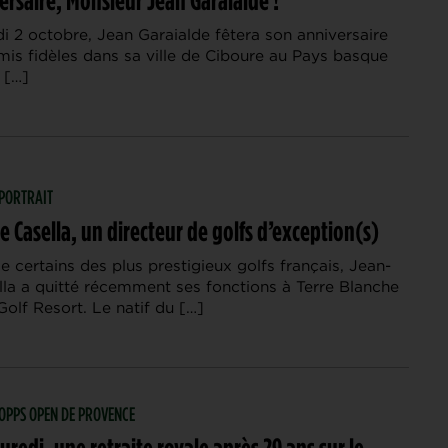
i 2 octobre, Jean Garaialde fêtera son anniversaire
mis fidèles dans sa ville de Ciboure au Pays basque
é […]
 PORTRAIT
 Casella, un directeur de golfs d’exception(s)
e certains des plus prestigieux golfs français, Jean-
lla a quitté récemment ses fonctions à Terre Blanche
olf Resort. Le natif du […]
 HOPPS OPEN DE PROVENCE
redi, une retraite royale après 29 ans sur le