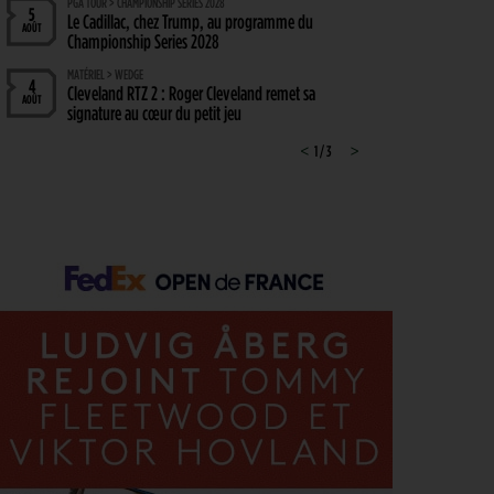
PGA TOUR > CHAMPIONSHIP SERIES 2028
5
Le Cadillac, chez Trump, au programme du
AOÛT
Championship Series 2028
MATÉRIEL > WEDGE
4
Cleveland RTZ 2 : Roger Cleveland remet sa
AOÛT
signature au cœur du petit jeu
RYDER CUP 2027 > MODE D'EMPLOI
<
1 / 3
>
4
Team Europe : Comment se qualifier pour la
AOÛT
prochaine Ryder Cup ?
GOLF EN FRANCE > LIEU UNIQUE
4
L’Évian Resort Golf Club Academy célèbre 20 ans
AOÛT
d’excellence, d’innovation et de transmission
PGA TOUR > ENJEUX
4
Fin de saison du PGA Tour : Mode d’emploi
AOÛT
SAVOIR VIVRE > LA COMPLAINTE DU GOLFEUR
4
Etiquette : ne cherchez pas d’excuse, tout le monde
AOÛT
s’en fiche !
SOLHEIM CUP 2026 > CHOIX
4
Solheim Cup 2026 : ces cinq joueuses qui restent à
AOÛT
quai malgré leur candidature