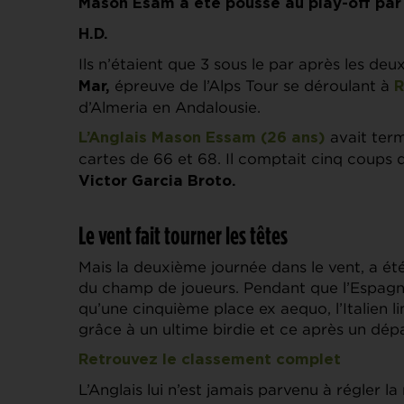
Mason Esam a été poussé au play-off par l
H.D.
Ils n’étaient que 3 sous le par après les de
épreuve de l’Alps Tour se déroulant à
Mar,
R
d’Almeria en Andalousie.
avait term
L’Anglais
Mason Essam
(26 ans)
cartes de 66 et 68. Il comptait cinq coups d
Victor Garcia Broto.
Le vent fait tourner les têtes
Mais la deuxième journée dans le vent, a ét
du champ de joueurs. Pendant que l’Espagno
qu’une cinquième place ex aequo, l’Italien li
grâce à un ultime birdie et ce après un dépa
Retrouvez le classement complet
L’Anglais lui n’est jamais parvenu à régler l