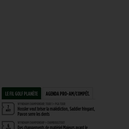
LE FIL GOLF PLANÈTE
AGENDA PRO-AM/COMPÉT.
WYNDHAM CHAMPIONSHIP, TOUR 1 > PGA TOUR
7
Hossler veut briser la malédiction, Saddier fringant,
AOÛT
Pavon serre les dents
WYNDHAM CHAMPIONSHIP > CHAMBOULETOUT
6
Des changements de matériel Majeurs avant le
AOÛT