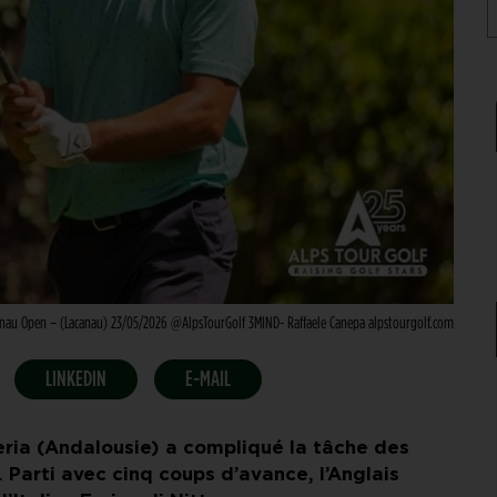
anau Open – (Lacanau) 23/05/2026 @AlpsTourGolf 3MIND- Raffaele Canepa alpstourgolf.com
LINKEDIN
E-MAIL
meria (Andalousie) a compliqué la tâche des
. Parti avec cinq coups d’avance, l’Anglais