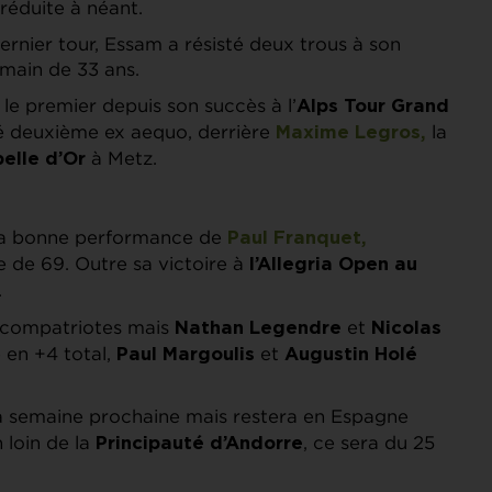
 réduite à néant.
dernier tour, Essam a résisté deux trous à son
omain de 33 ans.
, le premier depuis son succès à l’
Alps Tour Grand
né deuxième ex aequo, derrière
la
Maxime Legros
,
à Metz.
belle d’Or
 la bonne performance de
Paul Franquet
,
e de 69. Outre sa victoire à
l’Allegria Open au
.
s compatriotes mais
et
Nathan
Legendre
Nicolas
 en +4 total,
et
Paul Margoulis
Augustin Holé
la semaine prochaine mais restera en Espagne
n loin de la
, ce sera du 25
Principauté d’Andorre