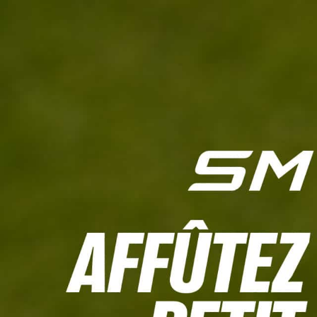
L'HEBDO
CALCULETTE WHS
JEU CONCOURS
À LA UNE
LIVE SCORING
TOUTE L'INFO
MATÉRIE