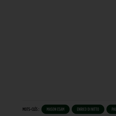
MOTS-CLÉS :
MASON ESAM
ENRICO DI NITTO
PA