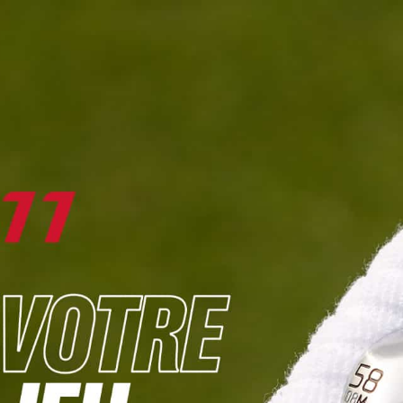
DIGITAL
LE MÉDIA
DU GOLF
L
JOUER & PROGRESSER
PARCOURS & DESTINATIONS
BIBLI