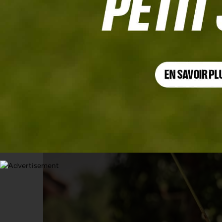
ALPS TOUR
L’Italien Enrico di Nitto ravit le titr
14 JUIN 2026