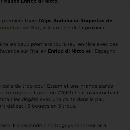
’Italien Enrico di Nitto.
ux premiers tours
l’Alps Andalucia-Roquetas de
, ville côtière de la province
oquetas de Mar
iné les deux premiers tours seul en tête avec des
’avance sur l’Italien
et l’Espagnol
Enrico di Nitto
é celle de trop pour Essam et une grande partie
l rétrogradait avec un 72(+2) final, n’accrochant
mitait les dégâts avec une carte dans le par,
rt délicat : 3 bogeys en 5 trous.
a mire. Il a concédé cinq bogeys sans réussir à