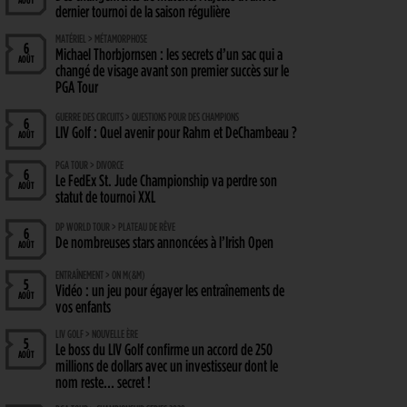
dernier tournoi de la saison régulière
MATÉRIEL > MÉTAMORPHOSE
6
Michael Thorbjornsen : les secrets d’un sac qui a
AOÛT
changé de visage avant son premier succès sur le
PGA Tour
GUERRE DES CIRCUITS > QUESTIONS POUR DES CHAMPIONS
6
LIV Golf : Quel avenir pour Rahm et DeChambeau ?
AOÛT
PGA TOUR > DIVORCE
6
Le FedEx St. Jude Championship va perdre son
AOÛT
statut de tournoi XXL
DP WORLD TOUR > PLATEAU DE RÊVE
6
De nombreuses stars annoncées à l’Irish Open
AOÛT
ENTRAÎNEMENT > ON M(&M)
5
Vidéo : un jeu pour égayer les entraînements de
AOÛT
vos enfants
LIV GOLF > NOUVELLE ÈRE
5
Le boss du LIV Golf confirme un accord de 250
AOÛT
millions de dollars avec un investisseur dont le
nom reste… secret !