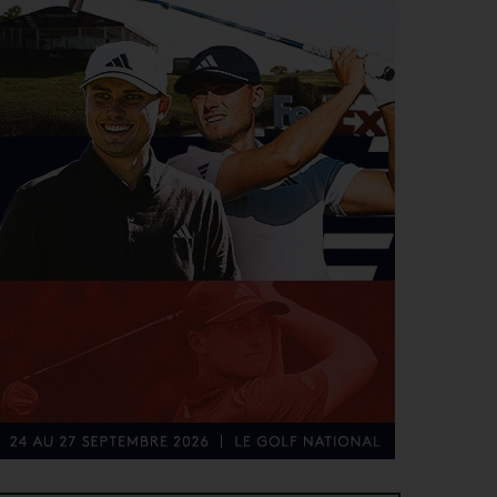
SOLHEIM CUP 2026 > QUALIFIÉES !
4
Angel Yin et Jennifer Kupcho rejoignent Nelly
AOÛT
Korda dans la liste des qualifiées pour la Solheim
Cup 2026
PGA TOUR > PÉPITE
4
Qui est Tommy Morrison, la nouvelle pépite qui
AOÛT
s’apprête à débarquer sur le PGA Tour ?
WYNDHAM CHAMPIONSHIP > FEDEXCUP
4
FedExCup : Bradley, Day, Koepka, Finau… Pavon
AOÛT
et Saddier jouent gros au Wyndham Championship
WYNDHAM CHAMPIONSHIP > PGA TOUR
4
Patrick Cantlay et Michael Thorbjornsen renoncent
AOÛT
au Wyndham Championship
SOLHEIM CUP 2026 > TOUCHE FRANÇAISE
3
Deux Françaises dans l’équipe européenne de
AOÛT
Solheim Cup
MATÉRIEL > BALLES
3
Pourquoi voir la vie en jaune sur les parcours ?
AOÛT
VIDÉO > C'EST L'AMÉRIQUE
3
Donald Trump se vante d’avoir gagné un tournoi
AOÛT
grâce à son talent « que les autres n’ont pas »