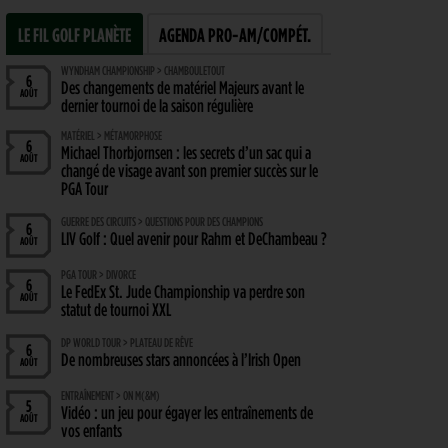
LE FIL GOLF PLANÈTE
AGENDA PRO-AM/COMPÉT.
WYNDHAM CHAMPIONSHIP > CHAMBOULETOUT
6
Des changements de matériel Majeurs avant le
AOÛT
dernier tournoi de la saison régulière
MATÉRIEL > MÉTAMORPHOSE
6
Michael Thorbjornsen : les secrets d’un sac qui a
AOÛT
changé de visage avant son premier succès sur le
PGA Tour
GUERRE DES CIRCUITS > QUESTIONS POUR DES CHAMPIONS
6
LIV Golf : Quel avenir pour Rahm et DeChambeau ?
AOÛT
PGA TOUR > DIVORCE
6
Le FedEx St. Jude Championship va perdre son
AOÛT
statut de tournoi XXL
DP WORLD TOUR > PLATEAU DE RÊVE
6
De nombreuses stars annoncées à l’Irish Open
AOÛT
ENTRAÎNEMENT > ON M(&M)
5
Vidéo : un jeu pour égayer les entraînements de
AOÛT
vos enfants