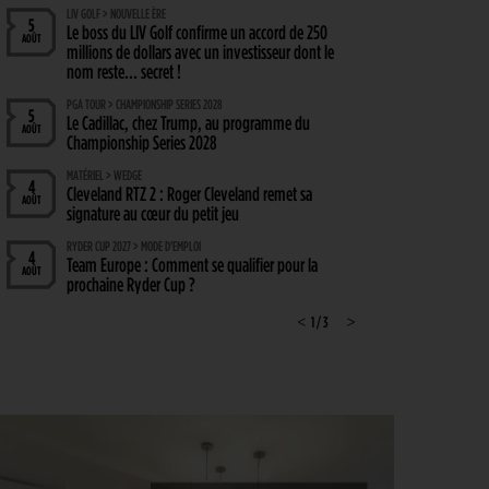
LIV GOLF > NOUVELLE ÈRE
5
Le boss du LIV Golf confirme un accord de 250
AOÛT
millions de dollars avec un investisseur dont le
nom reste… secret !
PGA TOUR > CHAMPIONSHIP SERIES 2028
5
Le Cadillac, chez Trump, au programme du
AOÛT
Championship Series 2028
MATÉRIEL > WEDGE
4
Cleveland RTZ 2 : Roger Cleveland remet sa
AOÛT
signature au cœur du petit jeu
RYDER CUP 2027 > MODE D'EMPLOI
4
Team Europe : Comment se qualifier pour la
AOÛT
prochaine Ryder Cup ?
GOLF EN FRANCE > LIEU UNIQUE
<
1 / 3
>
4
L’Évian Resort Golf Club Academy célèbre 20 ans
AOÛT
d’excellence, d’innovation et de transmission
PGA TOUR > ENJEUX
4
Fin de saison du PGA Tour : Mode d’emploi
AOÛT
SAVOIR VIVRE > LA COMPLAINTE DU GOLFEUR
4
Etiquette : ne cherchez pas d’excuse, tout le monde
AOÛT
s’en fiche !