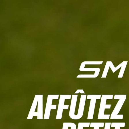
L'HEBDO
CALCULETTE WHS
JEU CONCOURS
À LA UNE
LIVE SCORING
TOUTE L'INFO
MATÉRIE