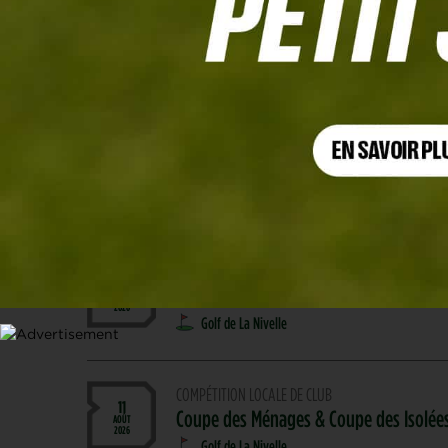
Agenda
Filtrer l'agenda par zone géographique
COMPÉTITION LOCALE DE CLUB
09
Trophée Laurence Neuhaus
AOÛT
2026
Golf de La Nivelle
COMPÉTITION LOCALE DE CLUB
11
Coupe des Ménages & Coupe des Isolée
AOÛT
2026
Golf de La Nivelle