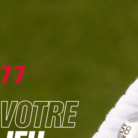
DIGITAL
LE MÉDIA
DU GOLF
L
JOUER & PROGRESSER
PARCOURS & DESTINATIONS
BIBLI