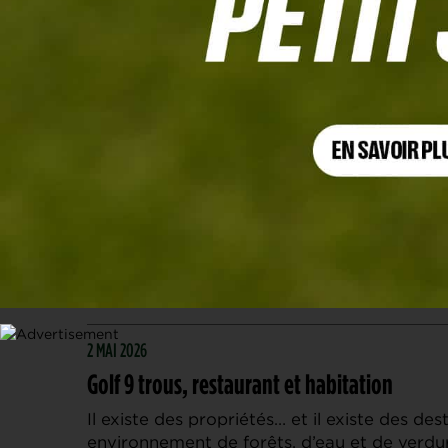
Business
Cette rubrique "petites annonces / rencontres" est 
7 MAI 2026
Home Golf Simulator UAE-Aguila Performan
Transform your space into a premium golfi
Simulator solutions in the UAE from Aguila 
with […]
2 MAI 2026
Golf 9 trous, restaurant et habitation
Il existe des propriétés… et il existe des d
environnement de forêts, d’eau et de verdur