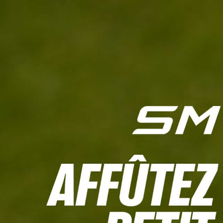
L'HEBDO
CALCULETTE WHS
JEU CONCOURS
À LA UNE
LIVE SCORING
TOUTE L'INFO
MATÉRIE