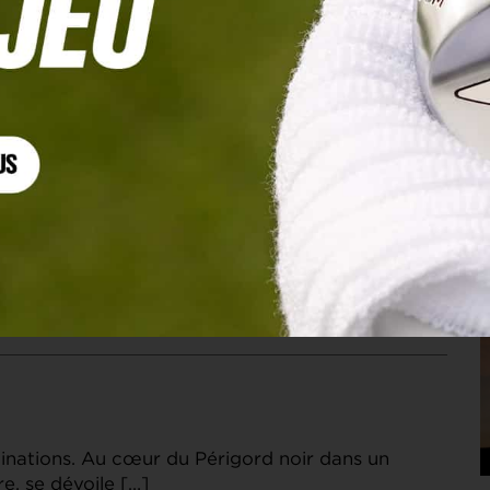
gratuite et ouverte à tous.
ce
ng destination with advanced Home Golf
Performance. Experience realistic indoor golf
estinations. Au cœur du Périgord noir dans un
e, se dévoile […]