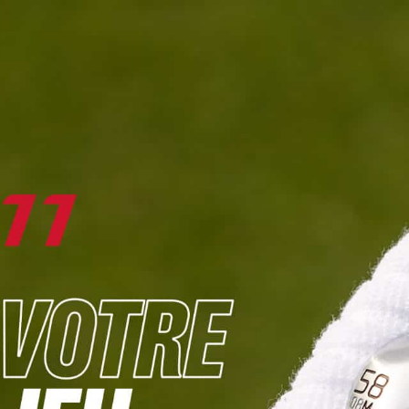
DIGITAL
LE MÉDIA
DU GOLF
L
JOUER & PROGRESSER
PARCOURS & DESTINATIONS
BIBLI