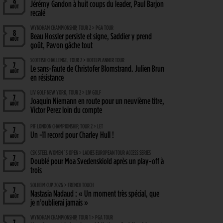
8
Jérémy Gandon à huit coups du leader, Paul Barjon
AOÛT
recalé
WYNDHAM CHAMPIONSHIP, TOUR 2 > PGA TOUR
8
Beau Hossler persiste et signe, Saddier y prend
AOÛT
goût, Pavon gâche tout
SCOTTISH CHALLENGE, TOUR 2 > HOTELPLANNER TOUR
7
Le sans-faute de Christofer Blomstrand. Julien Brun
AOÛT
en résistance
LIV GOLF NEW YORK, TOUR 2 > LIV GOLF
7
Joaquin Niemann en route pour un neuvième titre,
AOÛT
Victor Perez loin du compte
PIF LONDON CHAMPIONSHIP, TOUR 2 > LET
7
Un -11 record pour Charley Hull !
AOÛT
CSK STEEL WOMEN´S OPEN > LADIES EUROPEAN TOUR ACCESS SERIES
7
Doublé pour Moa Svedenskiold après un play-off à
AOÛT
trois
SOLHEIM CUP 2026 > FRENCH TOUCH
7
Nastasia Nadaud : « Un moment très spécial, que
AOÛT
je n’oublierai jamais »
WYNDHAM CHAMPIONSHIP, TOUR 1 > PGA TOUR
7