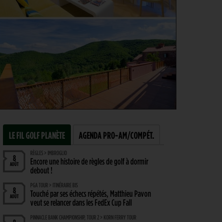
LE FIL GOLF PLANÈTE
AGENDA PRO-AM/COMPÉT.
RÈGLES > IMBROGLIO
8
Encore une histoire de règles de golf à dormir
AOÛT
debout !
PGA TOUR > ITINÉRAIRE BIS
8
Touché par ses échecs répétés, Matthieu Pavon
AOÛT
veut se relancer dans les FedEx Cup Fall
PINNACLE BANK CHAMPIONSHIP, TOUR 2 > KORN FERRY TOUR