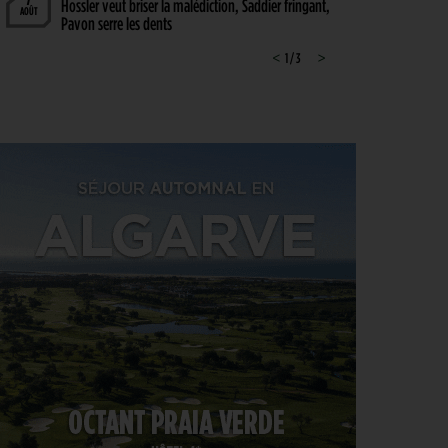
Hossler veut briser la malédiction, Saddier fringant,
AOÛT
Pavon serre les dents
WYNDHAM CHAMPIONSHIP > CHAMBOULETOUT
<
1 / 3
>
6
Des changements de matériel Majeurs avant le
AOÛT
dernier tournoi de la saison régulière
MATÉRIEL > MÉTAMORPHOSE
6
Michael Thorbjornsen : les secrets d’un sac qui a
AOÛT
changé de visage avant son premier succès sur le
PGA Tour
GUERRE DES CIRCUITS > QUESTIONS POUR DES CHAMPIONS
6
LIV Golf : Quel avenir pour Rahm et DeChambeau ?
AOÛT
PGA TOUR > DIVORCE
6
Le FedEx St. Jude Championship va perdre son
AOÛT
statut de tournoi XXL
DP WORLD TOUR > PLATEAU DE RÊVE
6
De nombreuses stars annoncées à l’Irish Open
AOÛT
ENTRAÎNEMENT > ON M(&M)
5
Vidéo : un jeu pour égayer les entraînements de
AOÛT
vos enfants
LIV GOLF > NOUVELLE ÈRE