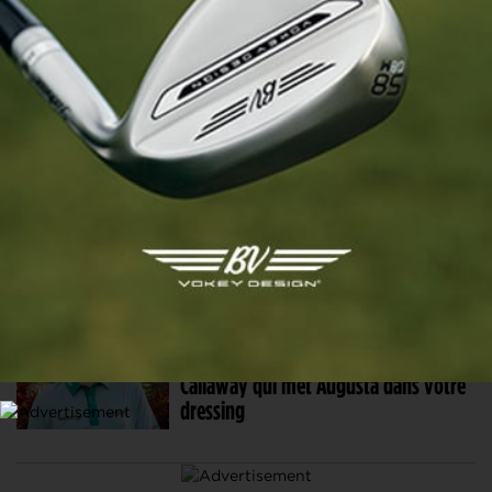
Lacoste dévoile sa collection
printemps-été 2026 et s’associe à
New Era
16 AVR. 2026 | TEXTILES
Collection Golf Homme Printemps
2026 : l’élégance revisitée par
Original Penguin
24 MAR. 2026 | MATÉRIEL
Patrons Welcome : la collection de
Callaway qui met Augusta dans votre
dressing