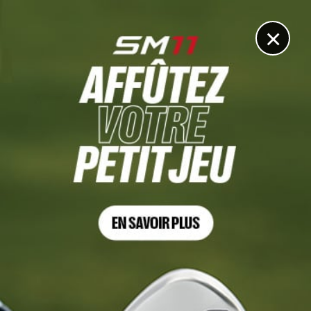
DIGITAL
LE MÉDIA
DU GOLF
×
Les articles
Textile
20 AVR. 2026 | MATÉRIEL