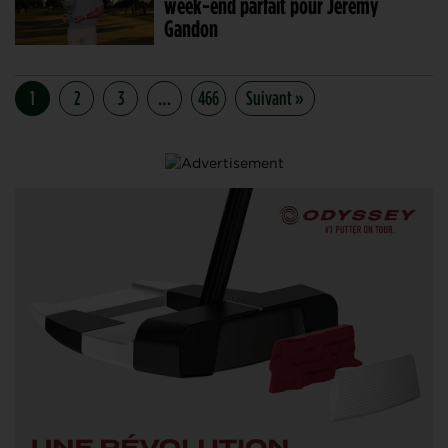
week-end parfait pour Jérémy
Gandon
1
2
3
…
466
Suivant »