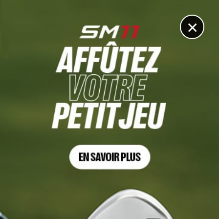
DIGITAL
LE MÉDIA
DU GOLF
×
Compétitions
9 AOÛT. 2026 | WYNDHAM CHAMPIONSHIP, TOUR 3
Hossler, jusqu’au bout du rêve ? Jour
sans pour Saddier
8 AOÛT. 2026 | CANICULE
Les golfs face au défi de la sécheresse
extrême