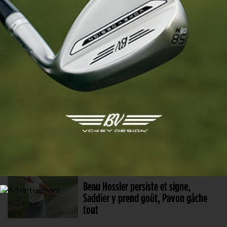
8 AOÛT. 2026 | RÈGLES
Encore une histoire de règles de golf
à dormir debout !
8 AOÛT. 2026 | PGA TOUR
Touché par ses échecs répétés,
Matthieu Pavon veut se relancer dans
les FedEx Cup Fall
8 AOÛT. 2026 | WYNDHAM CHAMPIONSHIP, TOUR 2
Beau Hossler persiste et signe,
Saddier y prend goût, Pavon gâche
tout