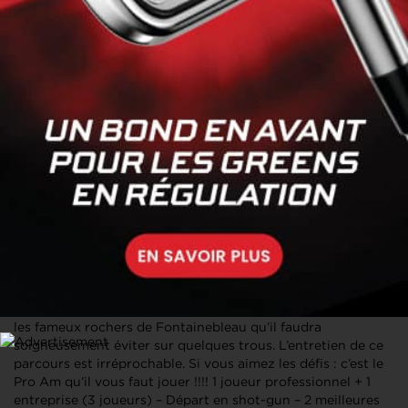
PRO AM DES ENTREPRISES GOLF DE FONTAINEBLEAU
Date : 16/09/2025
GOLF DE
FONTAINEBLEAU
0609807229
contact@golf-
consulting.org
https://www.golf-
consulting.fr/
En quelques mots
20ème édition. Le Pro Am des Entreprises au Golf de
Fontainebleau est la référence pour la société Golf
Consulting. Le parcours Seine et Marnais est connu dans le
monde entier, il est certainement le plus golf de France et
d’Europe. Ce parcours est très technique avec notamment
les fameux rochers de Fontainebleau qu’il faudra
soigneusement éviter sur quelques trous. L’entretien de ce
parcours est irréprochable. Si vous aimez les défis : c’est le
Pro Am qu’il vous faut jouer !!!! 1 joueur professionnel + 1
entreprise (3 joueurs) – Départ en shot-gun – 2 meilleures