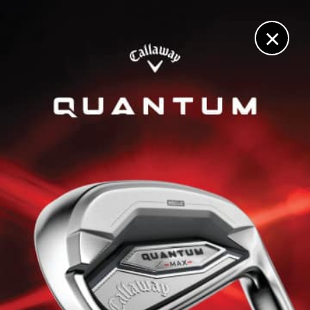
DIGITAL
LE MÉDIA
DU GOLF
×
DÉCOUVRIR >