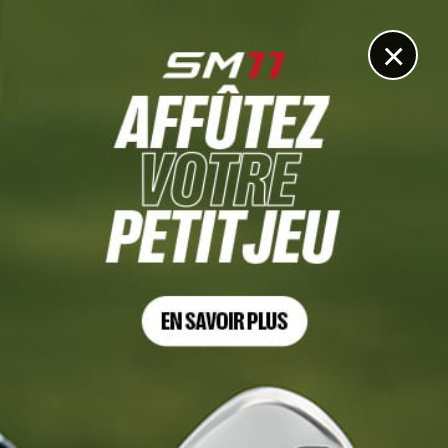
DIGITAL
LE MÉDIA
DU GOLF
×
UN DOMAINE QUI SE BAT POUR SON EXISTENCE
Le Golf du Domaine des Forges relancé par les
adhérents pour l’été, avant un nouveau départ
annoncé
22 JUIN 2026