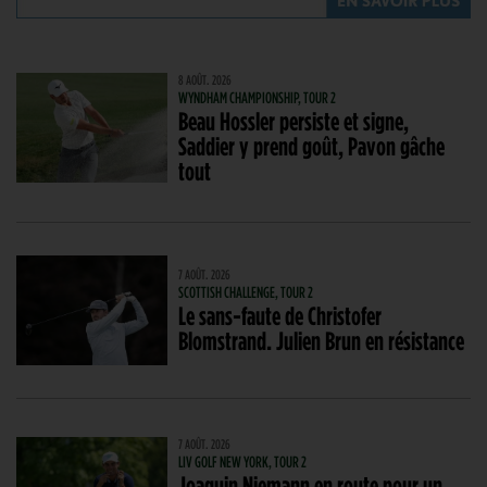
8 AOÛT. 2026
WYNDHAM CHAMPIONSHIP, TOUR 2
Beau Hossler persiste et signe,
Saddier y prend goût, Pavon gâche
tout
7 AOÛT. 2026
SCOTTISH CHALLENGE, TOUR 2
Le sans-faute de Christofer
Blomstrand. Julien Brun en résistance
7 AOÛT. 2026
LIV GOLF NEW YORK, TOUR 2
Joaquin Niemann en route pour un