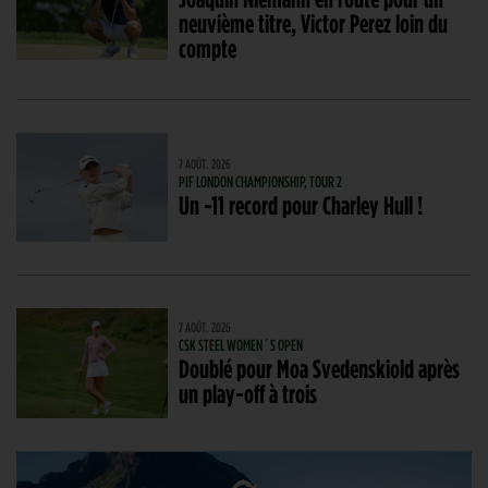
neuvième titre, Victor Perez loin du
compte
7 AOÛT. 2026
PIF LONDON CHAMPIONSHIP, TOUR 2
Un -11 record pour Charley Hull !
7 AOÛT. 2026
CSK STEEL WOMEN´S OPEN
Doublé pour Moa Svedenskiold après
un play-off à trois