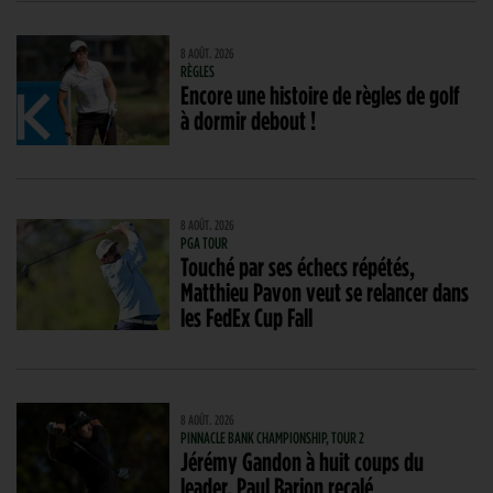
8 AOÛT. 2026
RÈGLES
Encore une histoire de règles de golf
à dormir debout !
8 AOÛT. 2026
PGA TOUR
Touché par ses échecs répétés,
Matthieu Pavon veut se relancer dans
les FedEx Cup Fall
8 AOÛT. 2026
PINNACLE BANK CHAMPIONSHIP, TOUR 2
Jérémy Gandon à huit coups du
leader, Paul Barjon recalé