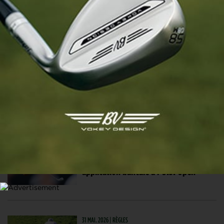
DeChambeau est-elle trop sévère ?
Les avis sont partagés
BREAKING NEWS
17 JUIL. 2026 | THE OPEN, TOUR 2
Bryson DeChambeau lourdement
pénalisé pour avoir enfreint les règles
au deuxième tour de The Open
21 JUIN. 2026 | U.S. OPEN
Code de conduite : bonne idée,
application bancale à l’U.S. Open
31 MAI. 2026 | RÈGLES