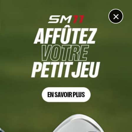
DIGITAL
LE MÉDIA
DU GOLF
×
Règles
18 JUIL. 2026 | THE OPEN, TOUR 2
La pénalité infligée à Bryson