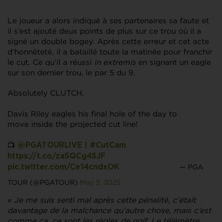
Le joueur a alors indiqué à ses partenaires sa faute et
il s’est ajouté deux points de plus sur ce trou où il a
signé un double bogey. Après cette erreur et cet acte
d’honnêteté, il a bataillé toute la matinée pour franchir
le cut. Ce qu’il a réussi
in extremis
en signant un eagle
sur son dernier trou, le par 5 du 9.
Absolutely CLUTCH.
Davis Riley eagles his final hole of the day to
move inside the projected cut line!
📺
|
@PGATOURLIVE
#CutCam
https://t.co/zaSQCg4SJF
— PGA
pic.twitter.com/Ce14cndxOK
TOUR (@PGATOUR)
May 3, 2025
«
Je me suis senti mal après cette pénalité, c’était
davantage de la malchance qu’autre chose, mais c’est
comme ça, ce sont les règles de golf. Le télémètre