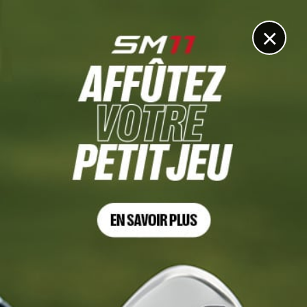
DIGITAL
LE MÉDIA
DU GOLF
×
CJ CUP BYRON NELSON, TOUR 3
Les montagnes russes à émotions : il s’inflige deux
coups de pénalité puis passe le cut grâce à un eagle sur
le dernier trou !
4 MAI 2025