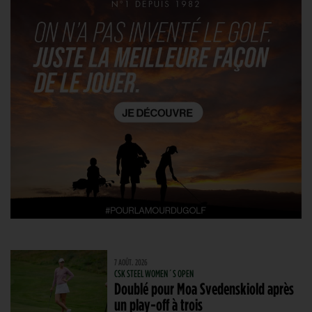
7 AOÛT. 2026
CSK STEEL WOMEN´S OPEN
Doublé pour Moa Svedenskiold après
un play-off à trois