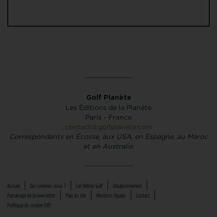
Golf Planète
Les Éditions de la Planète
Paris - France
contact@golfplanete.com
Correspondants en Écosse, aux USA, en Espagne, au Maroc
et en Australie.
Accueil
Qui sommes-nous ?
Les Hebdo Golf
Désabonnement
Parrainage de la newsletter
Plan du site
Mentions légales
Contact
Politique de cookies (UE)