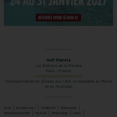
Golf Planète
Les Éditions de la Planète
Paris - France
contact@golfplanete.com
Correspondants en Écosse, aux USA, en Espagne, au Maroc
et en Australie.
Accueil
Qui sommes-nous ?
Les Hebdo Golf
Désabonnement
Parrainage de la newsletter
Plan du site
Mentions légales
Contact