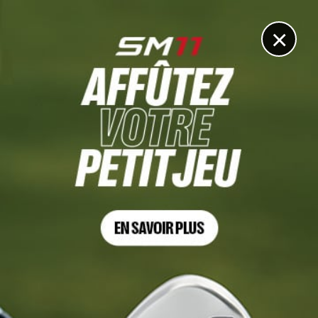
DIGITAL
LE MÉDIA
DU GOLF
×
HEBERGEMENT
5 MAI 2025
GOLF PORNIC 18 TROUS OFFRE T2 A LA LOCATION 102 E
LA NUITEE MINIMUM A NUITS LIBRE ENTRE MAI ET AOUT
APPARTEMENT AU SEIN DU GOLF 40 M2 1 CH POUR PLUS
DE RENSEIGNEMENTS CONTACTEZ MOI PAR TEL
Intéressé par cette annonce ?
Renseignez vos coordonnées pour contacter
l'annonceur
Votre nom et prénom *
Votre e-mail *