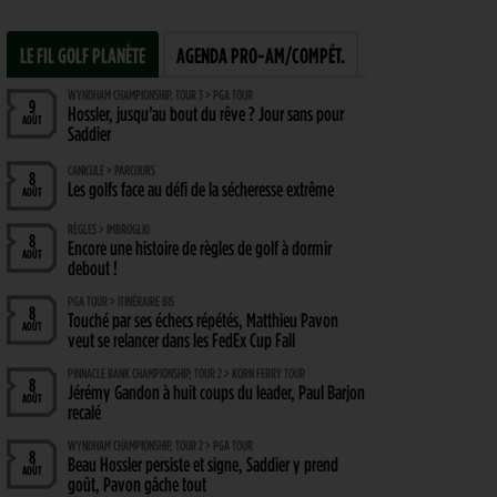
LE FIL GOLF PLANÈTE
AGENDA PRO-AM/COMPÉT.
WYNDHAM CHAMPIONSHIP, TOUR 3 > PGA TOUR
9
Hossler, jusqu’au bout du rêve ? Jour sans pour
AOÛT
Saddier
CANICULE > PARCOURS
8
Les golfs face au défi de la sécheresse extrême
AOÛT
RÈGLES > IMBROGLIO
8
Encore une histoire de règles de golf à dormir
AOÛT
debout !
PGA TOUR > ITINÉRAIRE BIS
8
Touché par ses échecs répétés, Matthieu Pavon
AOÛT
veut se relancer dans les FedEx Cup Fall
PINNACLE BANK CHAMPIONSHIP, TOUR 2 > KORN FERRY TOUR
8
Jérémy Gandon à huit coups du leader, Paul Barjon
AOÛT
recalé
WYNDHAM CHAMPIONSHIP, TOUR 2 > PGA TOUR
8
Beau Hossler persiste et signe, Saddier y prend
AOÛT
goût, Pavon gâche tout