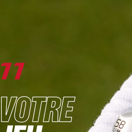
DIGITAL
LE MÉDIA
DU GOLF
L
JOUER & PROGRESSER
PARCOURS & DESTINATIONS
BIBLI