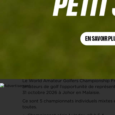
Qualifications pour le championnat 
Date : 05/10/2026
Golf du Château de Chailly
03 80 90 30 30
golf@chailly.com
https://www.chailly.com/golf
En quelques mots
Le World Amateur Golfers Championship Fra
amateurs de golf l’opportunité de représent
31 octobre 2026 à Johor en Malaisie.
Ce sont 5 championnats individuels mixtes e
toutes.