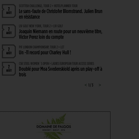
SCOTTISH CHALLENGE, TOUR 2 > HOTELPLANNER TOUR
7
Le sans-faute de Christofer Blomstrand. Julien Brun
AOÛT
en résistance
LIV GOLF NEW YORK, TOUR 2 > LIV GOLF
7
Joaquin Niemann en route pour un neuvième titre,
AOÛT
Victor Perez loin du compte
PIF LONDON CHAMPIONSHIP, TOUR 2 > LET
7
Un -11 record pour Charley Hull !
AOÛT
CSK STEEL WOMEN´S OPEN > LADIES EUROPEAN TOUR ACCESS SERIES
7
Doublé pour Moa Svedenskiold après un play-off à
AOÛT
trois
SOLHEIM CUP 2026 > FRENCH TOUCH
<
1 / 3
>
7
Nastasia Nadaud : « Un moment très spécial, que
AOÛT
je n’oublierai jamais »
WYNDHAM CHAMPIONSHIP, TOUR 1 > PGA TOUR
7
Hossler veut briser la malédiction, Saddier fringant,
AOÛT
Pavon serre les dents
WYNDHAM CHAMPIONSHIP > CHAMBOULETOUT
6
Des changements de matériel Majeurs avant le
AOÛT
dernier tournoi de la saison régulière