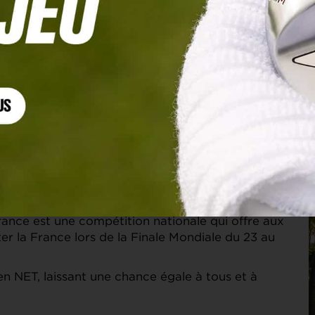
WACG France 2026 Individuel
nce est une compétition nationale qui offre aux
er la France lors de la Finale Mondiale du 23 au
n NET, laissant une chance égale à tous et à