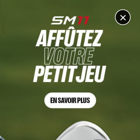
DIGITAL
LE MÉDIA
DU GOLF
×
DÉCOUVRIR >