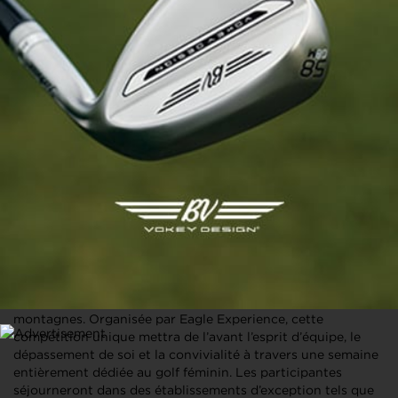
FCUP 2026 – 3ème édition – Evian Resort
Date : 29/09/2026
Evian Resort Golf Club
0619066434
contact@eagle-
experience.com
https://eagle-
experience.com/voyages/fcu
p-2026-evian-resort-france-
equipe-de-france/
En quelques mots
Du 29 septembre au 5 octobre 2026, la FCUP posera ses
valises à Évian pour une édition internationale
exceptionnelle réunissant des golfeuses amateures venues
de plusieurs pays dans un cadre prestigieux entre lac et
montagnes. Organisée par Eagle Experience, cette
compétition unique mettra de l’avant l’esprit d’équipe, le
dépassement de soi et la convivialité à travers une semaine
entièrement dédiée au golf féminin. Les participantes
séjourneront dans des établissements d’exception tels que