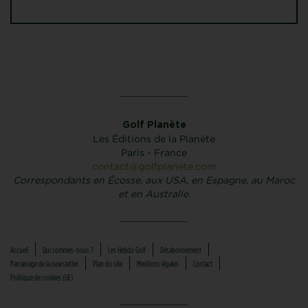
Golf Planète
Les Éditions de la Planète
Paris - France
contact@golfplanete.com
Correspondants en Écosse, aux USA, en Espagne, au Maroc
et en Australie.
Accueil
Qui sommes-nous ?
Les Hebdo Golf
Désabonnement
Parrainage de la newsletter
Plan du site
Mentions légales
Contact
Politique de cookies (UE)