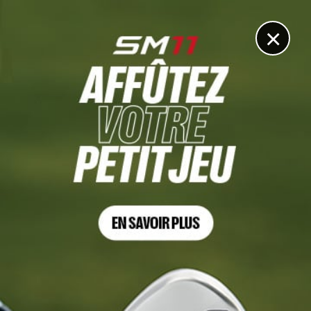
DIGITAL
LE MÉDIA
DU GOLF
×
BARBASOL CHAMPIONSHIP, TOUR 2
Adrien Saddier lancé aux trousses de Lucas Glover, les
Français à la fête le 14 juillet dans le Kentucky !
15 JUILLET 2023