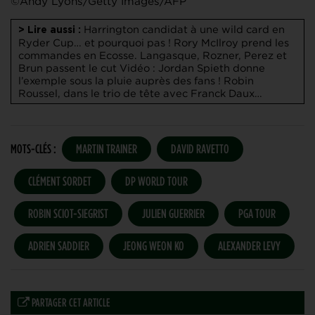
©Andy Lyons/Getty Images/AFP
Harrington candidat à une wild card en
> Lire aussi :
Ryder Cup… et pourquoi pas !
Rory McIlroy prend les
commandes en Ecosse. Langasque, Rozner, Perez et
Brun passent le cut
Vidéo : Jordan Spieth donne
l’exemple sous la pluie auprès des fans !
Robin
Roussel, dans le trio de tête avec Franck Daux…
MOTS-CLÉS :
MARTIN TRAINER
DAVID RAVETTO
CLÉMENT SORDET
DP WORLD TOUR
ROBIN SCIOT-SIEGRIST
JULIEN GUERRIER
PGA TOUR
ADRIEN SADDIER
JEONG WEON KO
ALEXANDER LEVY
PARTAGER CET ARTICLE