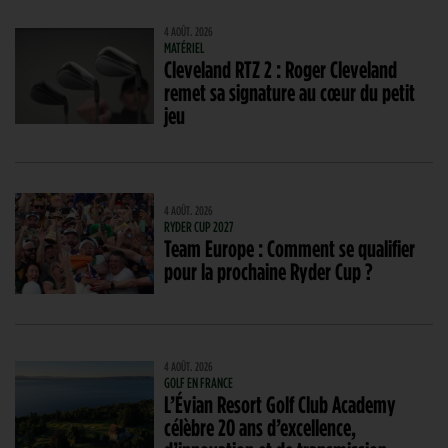
4 AOÛT. 2026
MATÉRIEL
Cleveland RTZ 2 : Roger Cleveland
remet sa signature au cœur du petit
jeu
4 AOÛT. 2026
RYDER CUP 2027
Team Europe : Comment se qualifier
pour la prochaine Ryder Cup ?
4 AOÛT. 2026
GOLF EN FRANCE
L’Évian Resort Golf Club Academy
célèbre 20 ans d’excellence,