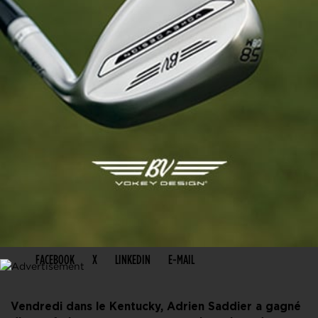
PARTAGER CET ARTICLE
FACEBOOK
X
LINKEDIN
E-MAIL
Vendredi dans le Kentucky, Adrien Saddier a gagné