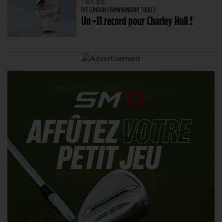
7 AOÛT. 2026
PIF LONDON CHAMPIONSHIP, TOUR 2
Un -11 record pour Charley Hull !