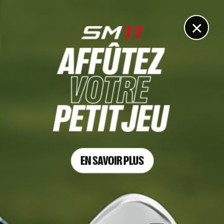
DIGITAL
LE MÉDIA
DU GOLF
×
PGA TOUR CHAMPIONS
Angel Cabrera s’offre son premier Majeur chez les
Séniors
19 MAI 2025