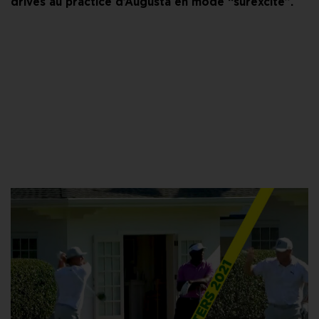
drives au practice d’Augusta en mode “surexcité”.