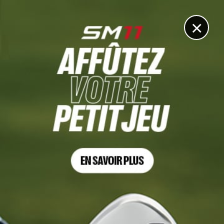
DIGITAL
LE MÉDIA
DU GOLF
×
MASTERS 2021
DeChambeau complètement déchainé !
7 AVRIL 2021