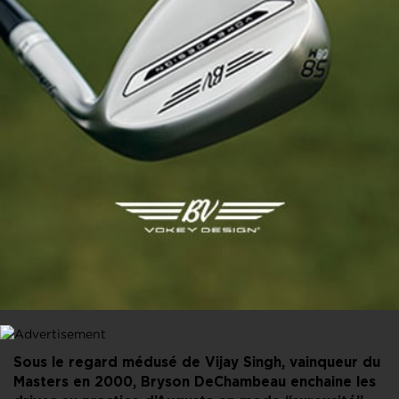
PARTAGER CET ARTICLE
FACEBOOK
X
LINKEDIN
E-MAIL
Sous le regard médusé de Vijay Singh, vainqueur du
Masters en 2000, Bryson DeChambeau enchaine les