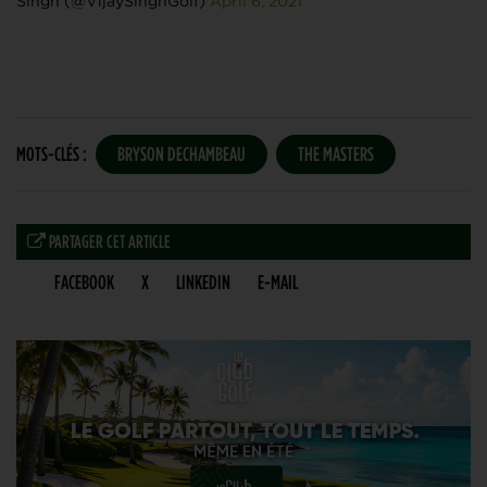
Singh (@VijaySinghGolf)
April 6, 2021
MOTS-CLÉS :
BRYSON DECHAMBEAU
THE MASTERS
PARTAGER CET ARTICLE
FACEBOOK
X
LINKEDIN
E-MAIL