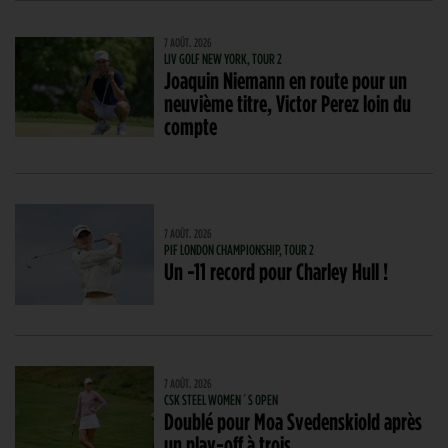
7 AOÛT. 2026
LIV GOLF NEW YORK, TOUR 2
Joaquin Niemann en route pour un
neuvième titre, Victor Perez loin du
compte
7 AOÛT. 2026
PIF LONDON CHAMPIONSHIP, TOUR 2
Un -11 record pour Charley Hull !
7 AOÛT. 2026
CSK STEEL WOMEN´S OPEN
Doublé pour Moa Svedenskiold après
un play-off à trois