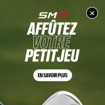
DIGITAL
LE MÉDIA
DU GOLF
×
US OPEN 2021
Le résumé vidéo du 3e tour de l’US Open spécial couche
tôt !
20 JUIN 2021