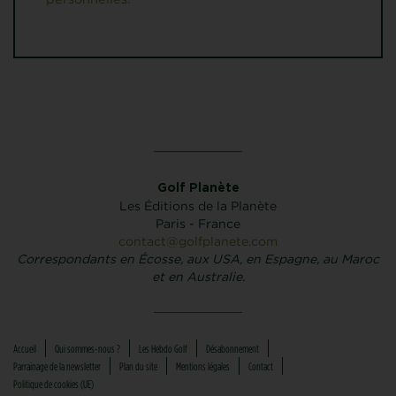
Golf Planète
Les Éditions de la Planète
Paris - France
contact@golfplanete.com
Correspondants en Écosse, aux USA, en Espagne, au Maroc
et en Australie.
Accueil
Qui sommes-nous ?
Les Hebdo Golf
Désabonnement
Parrainage de la newsletter
Plan du site
Mentions légales
Contact
Politique de cookies (UE)