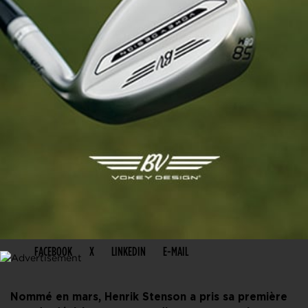
PARTAGER CET ARTICLE
FACEBOOK
X
LINKEDIN
E-MAIL
Nommé en mars, Henrik Stenson a pris sa première