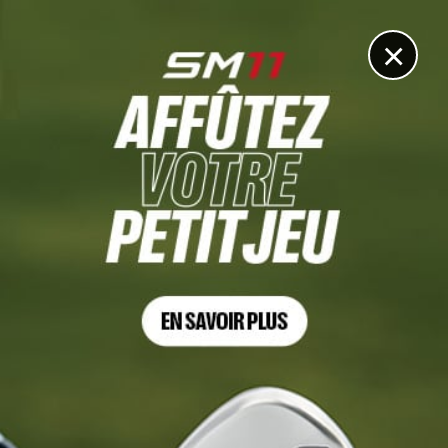
DIGITAL
LE MÉDIA
DU GOLF
×
RYDER CUP 2023
Henrik Stenson dévoile le nom de son premier vice-
capitaine
11 MAI 2022