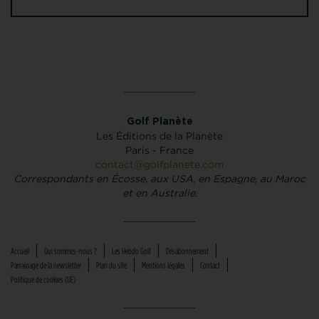
Golf Planète
Les Éditions de la Planète
Paris - France
contact@golfplanete.com
Correspondants en Écosse, aux USA, en Espagne, au Maroc
et en Australie.
Accueil
Qui sommes-nous ?
Les Hebdo Golf
Désabonnement
Parrainage de la newsletter
Plan du site
Mentions légales
Contact
Politique de cookies (UE)