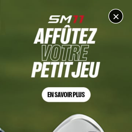
DIGITAL
LE MÉDIA
DU GOLF
×
HERO WORLD CHALLENGE, TOUR 3
Hovland menacé par Scheffler et Thomas
4 DÉCEMBRE 2022