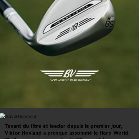
PARTAGER CET ARTICLE
FACEBOOK
X
LINKEDIN
E-MAIL
Tenant du titre et leader depuis le premier jour,
Viktor Hovland a presque assommé le Hero World