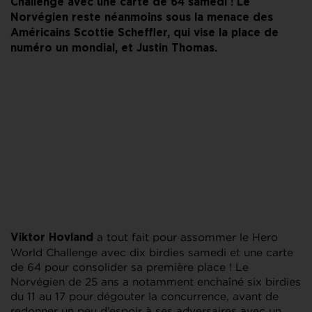
Challenge avec une carte de 64 samedi ! Le
Norvégien reste néanmoins sous la menace des
Américains Scottie Scheffler, qui vise la place de
numéro un mondial, et Justin Thomas.
a tout fait pour assommer le Hero
Viktor Hovland
World Challenge avec dix birdies samedi et une carte
de 64 pour consolider sa première place ! Le
Norvégien de 25 ans a notamment enchaîné six birdies
du 11 au 17 pour dégouter la concurrence, avant de
redonner un peu d’espoir à ses adversaires avec un