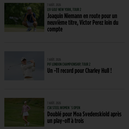
7 AOÛT. 2026
LIV GOLF NEW YORK, TOUR 2
Joaquin Niemann en route pour un
neuvième titre, Victor Perez loin du
compte
7 AOÛT. 2026
PIF LONDON CHAMPIONSHIP, TOUR 2
Un -11 record pour Charley Hull !
7 AOÛT. 2026
CSK STEEL WOMEN´S OPEN
Doublé pour Moa Svedenskiold après
un play-off à trois