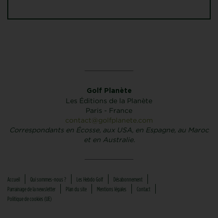
Golf Planète
Les Éditions de la Planète
Paris - France
contact@golfplanete.com
Correspondants en Écosse, aux USA, en Espagne, au Maroc
et en Australie.
Accueil
Qui sommes-nous ?
Les Hebdo Golf
Désabonnement
Parrainage de la newsletter
Plan du site
Mentions légales
Contact
Politique de cookies (UE)