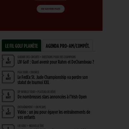
LE FIL GOLF PLANÈTE
AGENDA PRO-AM/COMPÉT.
GUERRE DES CIRCUITS > QUESTIONS POUR DES CHAMPIONS
6
LIV Golf : Quel avenir pour Rahm et DeChambeau ?
AOÛT
PGA TOUR > DIVORCE
6
Le FedEx St. Jude Championship va perdre son
AOÛT
statut de tournoi XXL
DP WORLD TOUR > PLATEAU DE RÊVE
6
De nombreuses stars annoncées à l’Irish Open
AOÛT
ENTRAÎNEMENT > ON M(&M)
5
Vidéo : un jeu pour égayer les entraînements de
AOÛT
vos enfants
LIV GOLF > NOUVELLE ÈRE
5