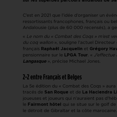
sur les superbes parcours andalous de Sa
C’est en 2021 que l’idée d’organiser un évé
ressortissants francophones, français ou be
Andalousie (plus de 60 000 recensés), a ge
«
Le nom du « Combat des Coqs » m’est ve
du coq wallon
», souligne l’actuel Directeur
français
et
Raphaël Jacquelin
Grégory Ha
pensionnaire sur le
. «
J’effectue
LPGA Tour
», précise Michael Jones.
Langasque
2-2 entre Français et Belges
La 5e édition du « Combat des Coqs » aura l
tracés de
et de
San Roque
La Haciendra L
joueuses et joueurs qui n’auraient pas d’h
le
qui se situe sur le golf 
Fairmont
hôtel
le détroit de Gibraltar et la côte marocaine.