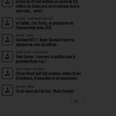
Le boss du LIV Golf confirme un accord de 250
AOÛT
millions de dollars avec un investisseur dont le
nom reste… secret !
PGA TOUR > CHAMPIONSHIP SERIES 2028
5
Le Cadillac, chez Trump, au programme du
AOÛT
Championship Series 2028
MATÉRIEL > WEDGE
4
Cleveland RTZ 2 : Roger Cleveland remet sa
AOÛT
signature au cœur du petit jeu
RYDER CUP 2027 > MODE D'EMPLOI
4
Team Europe : Comment se qualifier pour la
AOÛT
prochaine Ryder Cup ?
GOLF EN FRANCE > LIEU UNIQUE
4
L’Évian Resort Golf Club Academy célèbre 20 ans
AOÛT
d’excellence, d’innovation et de transmission
PGA TOUR > ENJEUX
4
Fin de saison du PGA Tour : Mode d’emploi
AOÛT
SAVOIR VIVRE > LA COMPLAINTE DU GOLFEUR
<
1 / 3
>
4
Etiquette : ne cherchez pas d’excuse, tout le monde
AOÛT
s’en fiche !