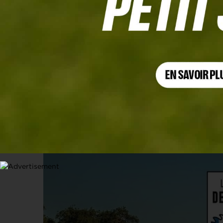
AMITIÉ FRANCO-BELGE
La 5e édition du Combat des Coqs s’
4 JUILLET 2026