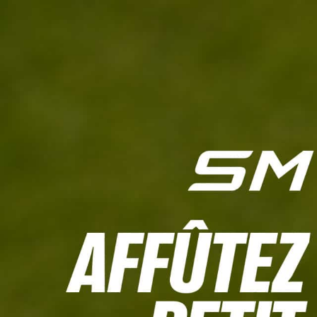
L'HEBDO
CALCULETTE WHS
JEU CONCOURS
À LA UNE
LIVE SCORING
TOUTE L'INFO
MATÉRIE