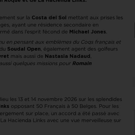
n Roque et de La Hacienda Links.
nement sur la
mettant aux prises les
Costa del Sol
lges, ayant une résidence secondaire en
rmé dans l’esprit fécond de
.
Michael Jones
nu en pensant aux emblèmes du Coqs français et
 du
, également agent des golfeurs
Soudal Open
mais aussi de
,
vret
Nastasia Nadaud
 aussi quelques missions pour
Romain
ieu les 13 et 14 novembre 2026 sur les splendides
opposant 50 Français à 50 Belges. Pour les
inks
ébergement sur place, un accord a été passé avec
de La Hacienda Links avec une vue merveilleuse sur