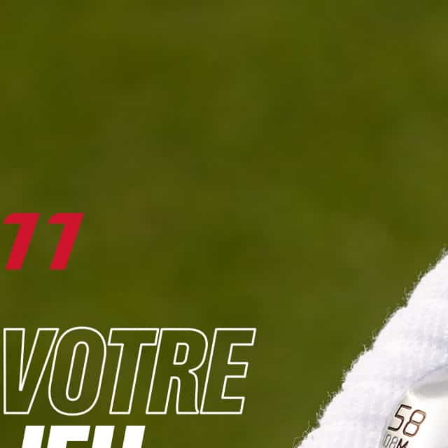
DIGITAL
LE MÉDIA
DU GOLF
L
JOUER & PROGRESSER
PARCOURS & DESTINATIONS
BIBLI