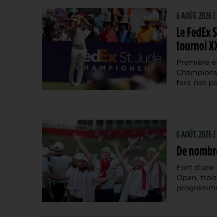
6 AOÛT. 2026 
Le FedEx 
tournoi X
Première é
Championsh
fera pas p
6 AOÛT. 2026 
De nombre
Fort d’une 
Open, troi
programmé