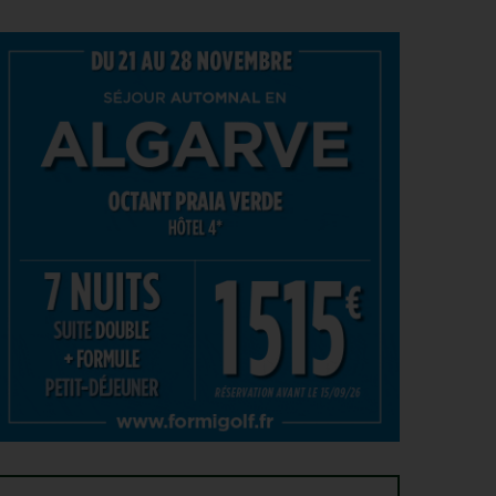
SOLHEIM CUP 2026 > CHOIX
4
Solheim Cup 2026 : ces cinq joueuses qui restent à
AOÛT
quai malgré leur candidature
SOLHEIM CUP 2026 > QUALIFIÉES !
4
Angel Yin et Jennifer Kupcho rejoignent Nelly
AOÛT
Korda dans la liste des qualifiées pour la Solheim
Cup 2026
PGA TOUR > PÉPITE
4
Qui est Tommy Morrison, la nouvelle pépite qui
AOÛT
s’apprête à débarquer sur le PGA Tour ?
WYNDHAM CHAMPIONSHIP > FEDEXCUP
4
FedExCup : Bradley, Day, Koepka, Finau… Pavon
AOÛT
et Saddier jouent gros au Wyndham Championship
WYNDHAM CHAMPIONSHIP > PGA TOUR
4
Patrick Cantlay et Michael Thorbjornsen renoncent
AOÛT
au Wyndham Championship
SOLHEIM CUP 2026 > TOUCHE FRANÇAISE
3
Deux Françaises dans l’équipe européenne de
AOÛT
Solheim Cup
MATÉRIEL > BALLES
3
Pourquoi voir la vie en jaune sur les parcours ?
AOÛT