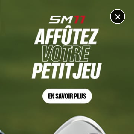
DIGITAL
LE MÉDIA
DU GOLF
×
CHAMPIONNAT DE FRANCE PAR ÉQUIPES DE PREMIÈRE DIVISION
Le back-to-back pour Saint-Nom-la-Bretèche à la
Gounouilhou
31 MAI 2026