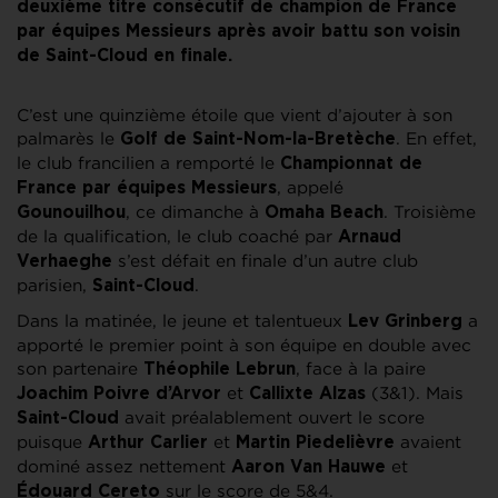
deuxième titre consécutif de champion de France
par équipes Messieurs après avoir battu son voisin
de Saint-Cloud en finale.
C’est une quinzième étoile que vient d’ajouter à son
palmarès le
. En effet,
Golf de Saint-Nom-la-Bretèche
le club francilien a remporté le
Championnat de
, appelé
France par équipes Messieurs
, ce dimanche à
. Troisième
Gounouilhou
Omaha Beach
de la qualification, le club coaché par
Arnaud
s’est défait en finale d’un autre club
Verhaeghe
parisien,
.
Saint-Cloud
Dans la matinée, le jeune et talentueux
a
Lev Grinberg
apporté le premier point à son équipe en double avec
son partenaire
, face à la paire
Théophile Lebrun
et
(3&1). Mais
Joachim Poivre d’Arvor
Callixte Alzas
avait préalablement ouvert le score
Saint-Cloud
puisque
et
avaient
Arthur Carlier
Martin Piedelièvre
dominé assez nettement
et
Aaron Van Hauwe
sur le score de 5&4.
Édouard Cereto