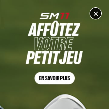
DIGITAL
LE MÉDIA
DU GOLF
×
PGA TOUR
Le PGA Tour adopte un nouveau format sans handicap
pour le Tour Championship
28 MAI 2025