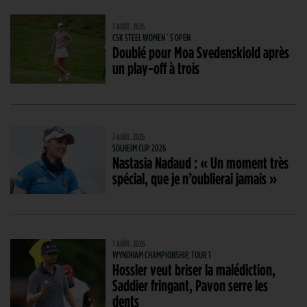
7 AOÛT. 2026
CSK STEEL WOMEN´S OPEN
Doublé pour Moa Svedenskiold après
un play-off à trois
7 AOÛT. 2026
SOLHEIM CUP 2026
Nastasia Nadaud : « Un moment très
spécial, que je n’oublierai jamais »
7 AOÛT. 2026
WYNDHAM CHAMPIONSHIP, TOUR 1
Hossler veut briser la malédiction,
Saddier fringant, Pavon serre les
dents