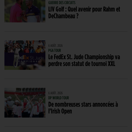
GUERRE DES CIRCUITS
LIV Golf : Quel avenir pour Rahm et
DeChambeau ?
6 AOÛT. 2026
PGA TOUR
Le FedEx St. Jude Championship va
perdre son statut de tournoi XXL
6 AOÛT. 2026
DP WORLD TOUR
De nombreuses stars annoncées à
l’Irish Open