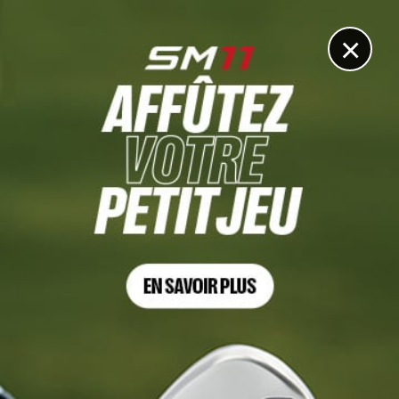
DIGITAL
LE MÉDIA
DU GOLF
×
DÉCOUVRIR >