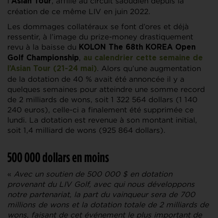
l’
, affilié au circuit saoudien depuis la
Asian Tour
création de ce même LIV en juin 2022.
Les dommages collatéraux se font d’ores et déjà
ressentir, à l’image du prize-money drastiquement
revu à la baisse du
KOLON The 68th KOREA Open
,
Golf Championship
au calendrier cette semaine de
. Alors qu’une augmentation
l’Asian Tour (21-24 mai)
de la dotation de 40 % avait été annoncée il y a
quelques semaines pour atteindre une somme record
de 2 milliards de wons, soit 1 322 564 dollars (1 140
240 euros), celle-ci a finalement été supprimée ce
lundi. La dotation est revenue à son montant initial,
soit 1,4 milliard de wons (925 864 dollars).
500 000 dollars en moins
«
Avec un soutien de 500 000 $ en dotation
provenant du LIV Golf, avec qui nous développons
notre partenariat, la part du vainqueur sera de 700
millions de wons et la dotation totale de 2 milliards de
wons, faisant de cet événement le plus important de