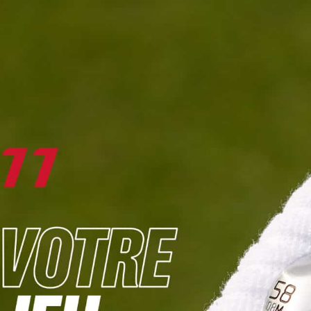
DIGITAL
LE MÉDIA
DU GOLF
L
JOUER & PROGRESSER
PARCOURS & DESTINATIONS
BIBLI