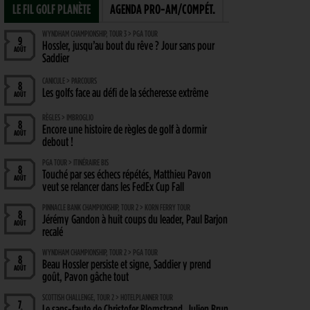
LE FIL GOLF PLANÈTE
AGENDA PRO-AM/COMPÉT.
WYNDHAM CHAMPIONSHIP, TOUR 3 > PGA TOUR
9
Hossler, jusqu’au bout du rêve ? Jour sans pour
AOÛT
Saddier
CANICULE > PARCOURS
8
Les golfs face au défi de la sécheresse extrême
AOÛT
RÈGLES > IMBROGLIO
8
Encore une histoire de règles de golf à dormir
AOÛT
debout !
PGA TOUR > ITINÉRAIRE BIS
8
Touché par ses échecs répétés, Matthieu Pavon
AOÛT
veut se relancer dans les FedEx Cup Fall
PINNACLE BANK CHAMPIONSHIP, TOUR 2 > KORN FERRY TOUR
8
Jérémy Gandon à huit coups du leader, Paul Barjon
AOÛT
recalé
WYNDHAM CHAMPIONSHIP, TOUR 2 > PGA TOUR
8
Beau Hossler persiste et signe, Saddier y prend
AOÛT
goût, Pavon gâche tout
SCOTTISH CHALLENGE, TOUR 2 > HOTELPLANNER TOUR
7
Le sans-faute de Christofer Blomstrand. Julien Brun