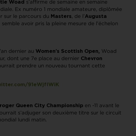
s’affirme de semaine en semaine
ttie Woad
ndiale. Ex numéro 1 mondiale amateure, diplômée
r sur le parcours du
, de l’
Masters
Augusta
e semble avoir pris la pleine mesure de l’échelon
l’an dernier au
Woad
Women’s Scottish Open,
eur, dont une 7e place au dernier
Chevron
ourrait prendre un nouveau tournant cette
witter.com/91eWjfIWiK
en -11 avant le
roger Queen City Championship
urrait s’adjuger son deuxième titre sur le circuit
ondial lundi matin.