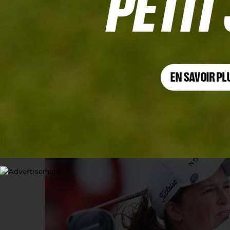
KROGER QUEEN CITY CHAMPIONSHIP, TOUR 3
Lottie Woad prend une option, les 
17 MAI 2026