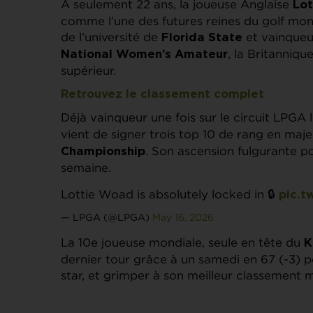
A seulement 22 ans, la joueuse Anglaise
Lo
comme l’une des futures reines du golf mo
de l’université de
et vainqueu
Florida State
, la Britanniqu
National Women’s Amateur
supérieur.
Retrouvez le classement complet
Déjà vainqueur une fois sur le circuit LPGA 
vient de signer trois top 10 de rang en maj
. Son ascension fulgurante p
Championship
semaine.
Lottie Woad is absolutely locked in 🔒
pic.t
— LPGA (@LPGA)
May 16, 2026
La 10e joueuse mondiale, seule en tête du
K
dernier tour grâce à un samedi en 67 (-3) po
star, et grimper à son meilleur classement m