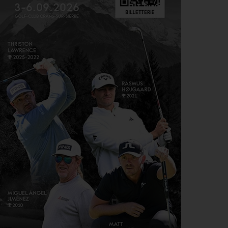
AOÛT
changé de visage avant son premier succès sur le
PGA Tour
GUERRE DES CIRCUITS > QUESTIONS POUR DES CHAMPIONS
6
LIV Golf : Quel avenir pour Rahm et DeChambeau ?
AOÛT
PGA TOUR > DIVORCE
6
Le FedEx St. Jude Championship va perdre son
AOÛT
statut de tournoi XXL
DP WORLD TOUR > PLATEAU DE RÊVE
6
De nombreuses stars annoncées à l’Irish Open
AOÛT
ENTRAÎNEMENT > ON M(&M)
5
Vidéo : un jeu pour égayer les entraînements de
AOÛT
vos enfants
LIV GOLF > NOUVELLE ÈRE
5
Le boss du LIV Golf confirme un accord de 250
AOÛT
millions de dollars avec un investisseur dont le
nom reste… secret !
PGA TOUR > CHAMPIONSHIP SERIES 2028
5
Le Cadillac, chez Trump, au programme du
AOÛT
Championship Series 2028