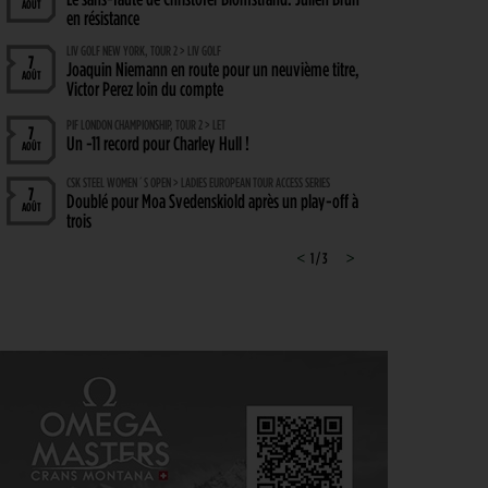
AOÛT
en résistance
LIV GOLF NEW YORK, TOUR 2 > LIV GOLF
7
Joaquin Niemann en route pour un neuvième titre,
AOÛT
Victor Perez loin du compte
PIF LONDON CHAMPIONSHIP, TOUR 2 > LET
7
Un -11 record pour Charley Hull !
AOÛT
CSK STEEL WOMEN´S OPEN > LADIES EUROPEAN TOUR ACCESS SERIES
7
Doublé pour Moa Svedenskiold après un play-off à
AOÛT
trois
SOLHEIM CUP 2026 > FRENCH TOUCH
<
1 / 3
>
7
Nastasia Nadaud : « Un moment très spécial, que
AOÛT
je n’oublierai jamais »
WYNDHAM CHAMPIONSHIP, TOUR 1 > PGA TOUR
7
Hossler veut briser la malédiction, Saddier fringant,
AOÛT
Pavon serre les dents
WYNDHAM CHAMPIONSHIP > CHAMBOULETOUT
6
Des changements de matériel Majeurs avant le
AOÛT
dernier tournoi de la saison régulière
MATÉRIEL > MÉTAMORPHOSE
6
Michael Thorbjornsen : les secrets d’un sac qui a