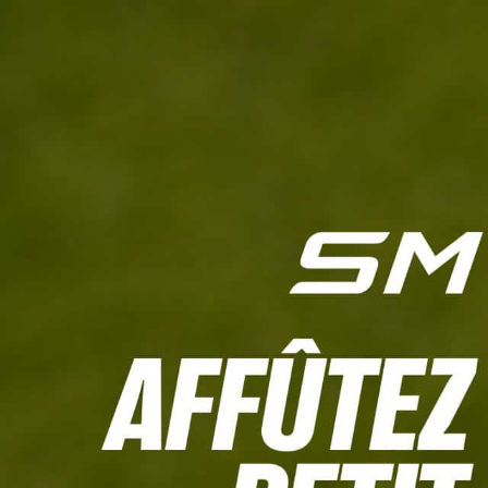
L'HEBDO
CALCULETTE WHS
JEU CONCOURS
À LA UNE
LIVE SCORING
TOUTE L'INFO
MATÉRIE