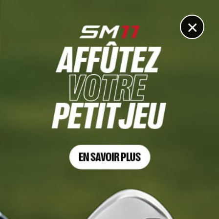
DIGITAL
LE MÉDIA
DU GOLF
×