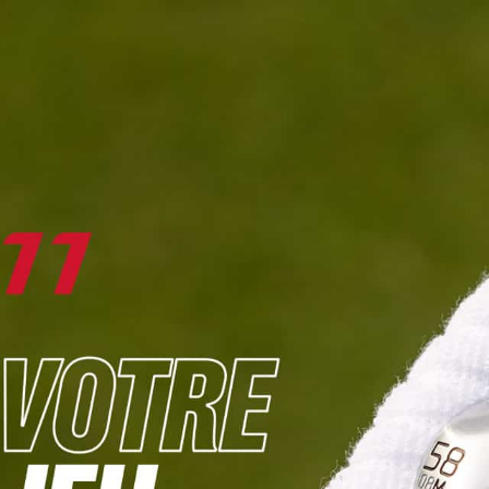
DIGITAL
LE MÉDIA
DU GOLF
L
JOUER & PROGRESSER
PARCOURS & DESTINATIONS
BIBLI