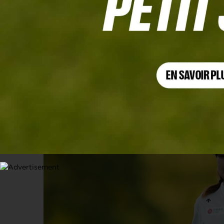
FM CHAMPIONSHIP, TOUR 3
Miranda Wang s’échappe, Jeeno Thiti
31 AOÛT 2025