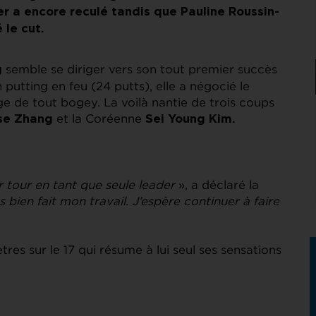
ier a encore reculé tandis que Pauline Roussin-
le cut.
semble se diriger vers son tout premier succès
g
n putting en feu (24 putts), elle a négocié le
ge de tout bogey. La voilà nantie de trois coups
et la Coréenne
se Zhang
Sei Young Kim.
r tour en tant que seule leader
», a déclaré la
s bien fait mon travail. J’espère continuer à faire
s sur le 17 qui résume à lui seul ses sensations