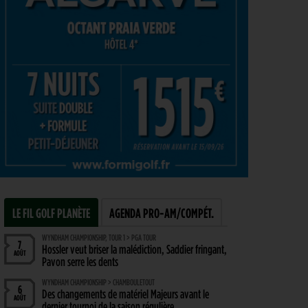
LE FIL GOLF PLANÈTE
AGENDA PRO-AM/COMPÉT.
WYNDHAM CHAMPIONSHIP, TOUR 1 > PGA TOUR
7
Hossler veut briser la malédiction, Saddier fringant,
AOÛT
Pavon serre les dents
WYNDHAM CHAMPIONSHIP > CHAMBOULETOUT
6
Des changements de matériel Majeurs avant le
AOÛT
dernier tournoi de la saison régulière