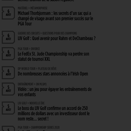
MATÉRIEL > MÉTAMORPHOSE
6
Michael Thorbjornsen : les secrets d’un sac qui a
AOÛT
changé de visage avant son premier succès sur le
PGA Tour
GUERRE DES CIRCUITS > QUESTIONS POUR DES CHAMPIONS
6
LIV Golf : Quel avenir pour Rahm et DeChambeau ?
AOÛT
PGA TOUR > DIVORCE
6
Le FedEx St. Jude Championship va perdre son
AOÛT
statut de tournoi XXL
DP WORLD TOUR > PLATEAU DE RÊVE
6
De nombreuses stars annoncées à l’Irish Open
AOÛT
ENTRAÎNEMENT > ON M(&M)
5
Vidéo : un jeu pour égayer les entraînements de
AOÛT
vos enfants
LIV GOLF > NOUVELLE ÈRE
5
Le boss du LIV Golf confirme un accord de 250
AOÛT
millions de dollars avec un investisseur dont le
nom reste… secret !
PGA TOUR > CHAMPIONSHIP SERIES 2028
5