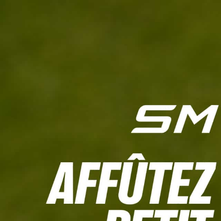
L'HEBDO
CALCULETTE WHS
JEU CONCOURS
À LA UNE
LIVE SCORING
TOUTE L'INFO
MATÉRIE