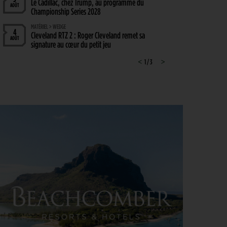
Le Cadillac, chez Trump, au programme du
AOÛT
Championship Series 2028
MATÉRIEL > WEDGE
4
Cleveland RTZ 2 : Roger Cleveland remet sa
AOÛT
signature au cœur du petit jeu
RYDER CUP 2027 > MODE D'EMPLOI
<
1 / 3
>
4
Team Europe : Comment se qualifier pour la
AOÛT
prochaine Ryder Cup ?
GOLF EN FRANCE > LIEU UNIQUE
4
L’Évian Resort Golf Club Academy célèbre 20 ans
AOÛT
d’excellence, d’innovation et de transmission
PGA TOUR > ENJEUX
4
Fin de saison du PGA Tour : Mode d’emploi
AOÛT
SAVOIR VIVRE > LA COMPLAINTE DU GOLFEUR
4
Etiquette : ne cherchez pas d’excuse, tout le monde
AOÛT
s’en fiche !
SOLHEIM CUP 2026 > CHOIX
4
Solheim Cup 2026 : ces cinq joueuses qui restent à
AOÛT
quai malgré leur candidature
SOLHEIM CUP 2026 > QUALIFIÉES !
4