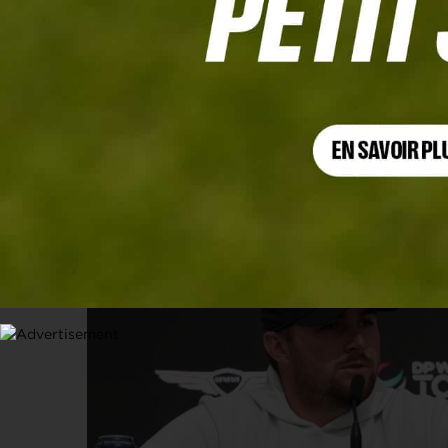
DP WORLD TOUR
Scottish Open, la piste aux étoiles
8 JUILLET 2026