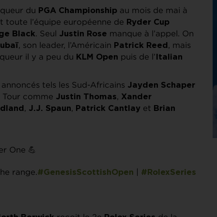
ainqueur du
au mois de mai à
PGA Championship
nt toute l’équipe européenne de
Ryder Cup
. Seul
manque à l’appel. On
ge Black
Justin Rose
, son leader, l’Américain
, mais
Dubaï
Patrick Reed
nqueur il y a peu du
puis de l’
KLM Open
Italian
 annoncés tels les Sud-Africains
Jayden Schaper
GA Tour comme
,
Justin Thomas
Xander
,
,
et
dland
J.J. Spaun
Patrick Cantlay
Brian
er One 💪
the range.
|
#GenesisScottishOpen
#RolexSeries
reçoit le 2e
de la