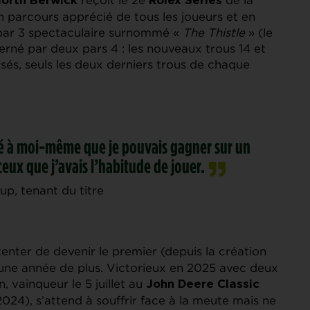
orth Berwick
Rolex Series
Un parcours apprécié de tous les joueurs et en
un par 3 spectaculaire surnommé «
The Thistle
» (le
cerné par deux pars 4 : les nouveaux trous 14 et
ersés, seuls les deux derniers trous de chaque
uvé à moi-même que je pouvais gagner sur un
eux que j’avais l’habitude de jouer.
up, tenant du titre
enter de devenir le premier (depuis la création
 une année de plus. Victorieux en 2025 avec deux
, vainqueur le 5 juillet au
John Deere Classic
024), s’attend à souffrir face à la meute mais ne