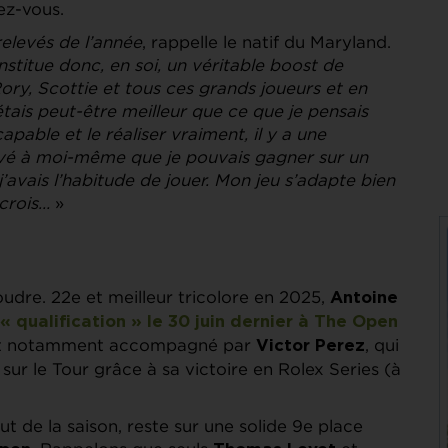
ez-vous.
 relevés de l’année
, rappelle le natif du Maryland.
stitue donc, en soi, un véritable boost de
ory, Scottie et tous ces grands joueurs et en
étais peut-être meilleur que ce que je pensais
pable et le réaliser vraiment, il y a une
ouvé à moi-même que je pouvais gagner sur un
’avais l’habitude de jouer. Mon jeu s’adapte bien
e crois…
»
oudre. 22e et meilleur tricolore en 2025,
Antoine
 « qualification » le 30 juin dernier à The Open
est notamment accompagné par
, qui
Victor Perez
ur le Tour grâce à sa victoire en Rolex Series (à
but de la saison, reste sur une solide 9e place