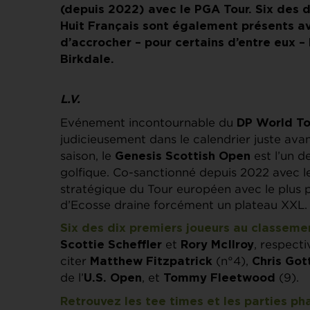
(depuis 2022) avec le PGA Tour. Six des 
Huit Français sont également présents avec
d’accrocher – pour certains d’entre eux – 
Birkdale.
L.V.
Evénement incontournable du
DP World To
judicieusement dans le calendrier juste avant
saison, le
est l’un d
Genesis Scottish Open
golfique. Co-sanctionné depuis 2022 avec 
stratégique du Tour européen avec le plus pu
d’Ecosse draine forcément un plateau XXL.
Six des dix premiers joueurs au classeme
et
, respect
Scottie Scheffler
Rory McIlroy
citer
(n°4),
Matthew Fitzpatrick
Chris Got
de l’
, et
(9).
U.S. Open
Tommy Fleetwood
Retrouvez les tee times et les parties p