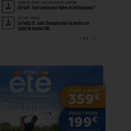
GUERRE DES CIRCUITS > QUESTIONS POUR DES CHAMPIONS
6
LIV Golf : Quel avenir pour Rahm et DeChambeau ?
AOÛT
PGA TOUR > DIVORCE
6
Le FedEx St. Jude Championship va perdre son
AOÛT
statut de tournoi XXL
DP WORLD TOUR > PLATEAU DE RÊVE
<
1 / 3
>
6
De nombreuses stars annoncées à l’Irish Open
AOÛT
ENTRAÎNEMENT > ON M(&M)
5
Vidéo : un jeu pour égayer les entraînements de
AOÛT
vos enfants
LIV GOLF > NOUVELLE ÈRE
5
Le boss du LIV Golf confirme un accord de 250
AOÛT
millions de dollars avec un investisseur dont le
nom reste… secret !
PGA TOUR > CHAMPIONSHIP SERIES 2028
5
Le Cadillac, chez Trump, au programme du
AOÛT
Championship Series 2028
MATÉRIEL > WEDGE
4
Cleveland RTZ 2 : Roger Cleveland remet sa
AOÛT
signature au cœur du petit jeu