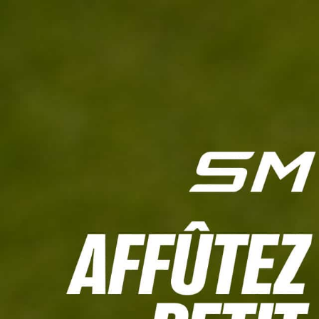
L'HEBDO
CALCULETTE WHS
JEU CONCOURS
À LA UNE
LIVE SCORING
TOUTE L'INFO
MATÉRIE