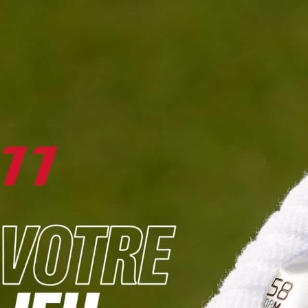
DIGITAL
LE MÉDIA
DU GOLF
L
JOUER & PROGRESSER
PARCOURS & DESTINATIONS
BIBLI