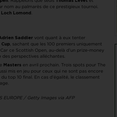
. Rappelons que seuls
et
Open
Thomas Levet
ur nom au palmarès de ce prestigieux tournoi.
à
.
Loch Lomond
vont quant à eux tenter
Adrien Saddier
, sachant que les 100 premiers uniquement
 Cup
. Car ce Scottish Open, au-delà d’un prize-money
e des perspectives alléchantes.
le
en avril prochain. Trois spots pour The
Masters
aussi mis en jeu pour ceux qui ne sont pas encore
u top 10 final. En cas d’égalité, le classement
tage.
S EUROPE / Getty Images via AFP