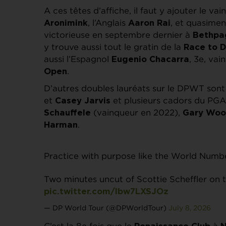
A ces têtes d’affiche, il faut y ajouter le v
, l’Anglais
, et quasime
Aronimink
Aaron Rai
victorieuse en septembre dernier à
Bethpa
y trouve aussi tout le gratin de la
Race to 
aussi l’Espagnol
, 3e, vai
Eugenio Chacarra
.
Open
D’autres doubles lauréats sur le DPWT sont
et
et plusieurs cadors du P
Casey Jarvis
(vainqueur en 2022),
Schauffele
Gary Woo
.
Harman
Practice with purpose like the World Numb
Two minutes uncut of Scottie Scheffler on 
pic.twitter.com/lbw7LXSJOz
— DP World Tour (@DPWorldTour)
July 8, 2026
C’est la 8e fois que le
à