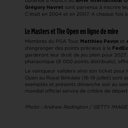
obtenue à Munich au
BMW International 
sont parvenus à inscrire le
Grégory Havret
C’était en 2004 et en 2007. A chaque fois 
Le Masters et The Open en ligne de mire
Membres du PGA Tour,
et
Matthieu Pavon
d’engranger des points précieux à la
FedEx
garderont leur droit de jeu plein pour 2027
pharaonique (8 000 points distribués), offr
Le vainqueur validera ainsi son ticket pour 
Open au Royal Birkdale (16-19 juillet) sont 
exemptés et présents dimanche soir au sein d
mondial officiel servira de critère de dépar
Photo : Andrew Redington / GETTY IMAGE