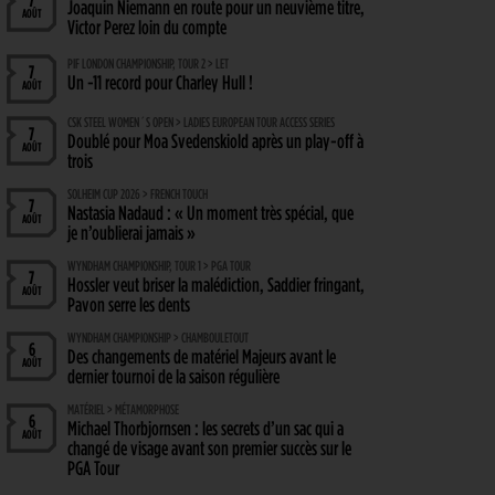
7
Joaquin Niemann en route pour un neuvième titre,
AOÛT
Victor Perez loin du compte
PIF LONDON CHAMPIONSHIP, TOUR 2 > LET
7
Un -11 record pour Charley Hull !
AOÛT
CSK STEEL WOMEN´S OPEN > LADIES EUROPEAN TOUR ACCESS SERIES
7
Doublé pour Moa Svedenskiold après un play-off à
AOÛT
trois
SOLHEIM CUP 2026 > FRENCH TOUCH
7
Nastasia Nadaud : « Un moment très spécial, que
AOÛT
je n’oublierai jamais »
WYNDHAM CHAMPIONSHIP, TOUR 1 > PGA TOUR
7
Hossler veut briser la malédiction, Saddier fringant,
AOÛT
Pavon serre les dents
WYNDHAM CHAMPIONSHIP > CHAMBOULETOUT
6
Des changements de matériel Majeurs avant le
AOÛT
dernier tournoi de la saison régulière
MATÉRIEL > MÉTAMORPHOSE
6
Michael Thorbjornsen : les secrets d’un sac qui a
AOÛT
changé de visage avant son premier succès sur le
PGA Tour