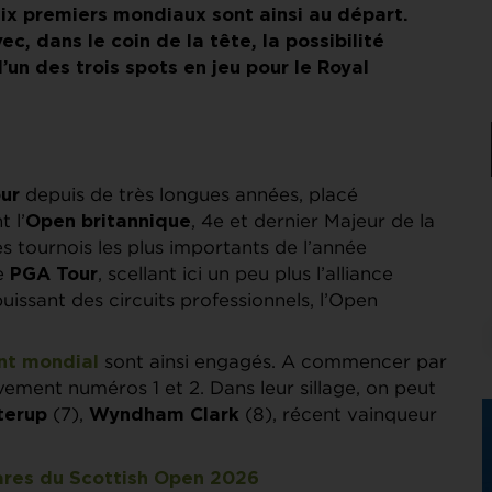
dix premiers mondiaux sont ainsi au départ.
, dans le coin de la tête, la possibilité
l’un des trois spots en jeu pour le Royal
depuis de très longues années, placé
ur
 l’
, 4e et dernier Majeur de la
Open britannique
es tournois les plus importants de l’année
le
, scellant ici un peu plus l’alliance
PGA Tour
issant des circuits professionnels, l’Open
sont ainsi engagés. A commencer par
nt mondial
ivement numéros 1 et 2. Dans leur sillage, on peut
(7),
(8), récent vainqueur
terup
Wyndham Clark
hares du Scottish Open 2026