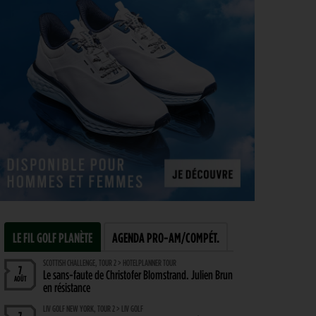
LE FIL GOLF PLANÈTE
AGENDA PRO-AM/COMPÉT.
SCOTTISH CHALLENGE, TOUR 2 > HOTELPLANNER TOUR
7
Le sans-faute de Christofer Blomstrand. Julien Brun
AOÛT
en résistance
LIV GOLF NEW YORK, TOUR 2 > LIV GOLF