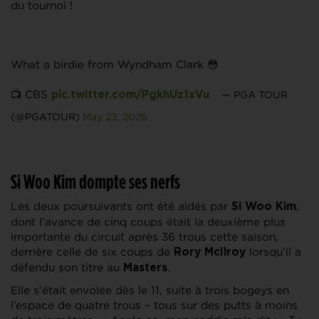
du tournoi !
What a birdie from Wyndham Clark 😳
📺 CBS
— PGA TOUR
pic.twitter.com/PgkhUz1xVu
(@PGATOUR)
May 23, 2026
Si Woo Kim dompte ses nerfs
Les deux poursuivants ont été aidés par
,
Si Woo Kim
dont l’avance de cinq coups était la deuxième plus
importante du circuit après 36 trous cette saison,
derrière celle de six coups de
lorsqu’il a
Rory McIlroy
défendu son titre au
.
Masters
Elle s’était envolée dès le 11, suite à trois bogeys en
l’espace de quatre trous – tous sur des putts à moins