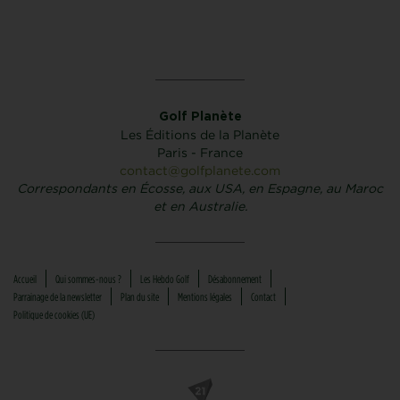
Golf Planète
Les Éditions de la Planète
Paris - France
contact@golfplanete.com
Correspondants en Écosse, aux USA, en Espagne, au Maroc
et en Australie.
Accueil
Qui sommes-nous ?
Les Hebdo Golf
Désabonnement
Parrainage de la newsletter
Plan du site
Mentions légales
Contact
Politique de cookies (UE)