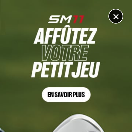
DIGITAL
LE MÉDIA
DU GOLF
×
CJ CUP, TOUR 3
Si Woo Kim tient tête à Scottie Scheffler et Wyndham
Clark, les Français remontent
24 MAI 2026