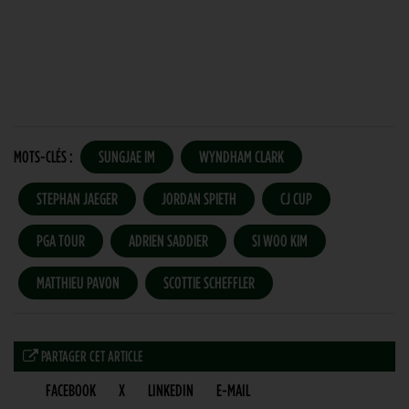
MOTS-CLÉS :
SUNGJAE IM
WYNDHAM CLARK
STEPHAN JAEGER
JORDAN SPIETH
CJ CUP
PGA TOUR
ADRIEN SADDIER
SI WOO KIM
MATTHIEU PAVON
SCOTTIE SCHEFFLER
PARTAGER CET ARTICLE
FACEBOOK
X
LINKEDIN
E-MAIL