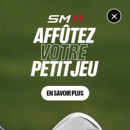
DIGITAL
LE MÉDIA
DU GOLF
×
DP WORLD TOUR
Stan Caturla échoue de peu aux qualifs de l’Omega
European Masters
6 JUILLET 2026