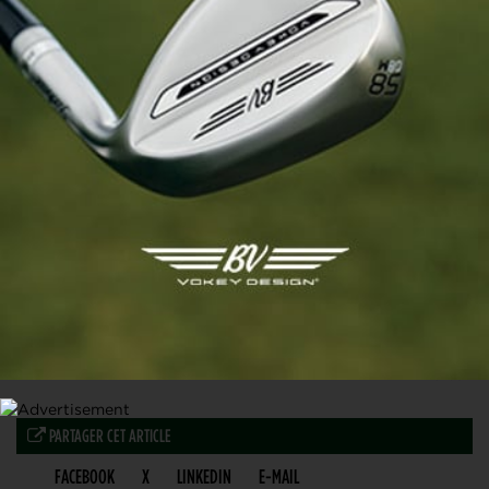
Stan Caturla (au centre) avec ses amis Alexandre Chikhaoui (à gauche), son caddie lors du
dernier tour, et Timon Debiez (à droite), préparateur physique du programme performance
à Evian.
PARTAGER CET ARTICLE
FACEBOOK
X
LINKEDIN
E-MAIL