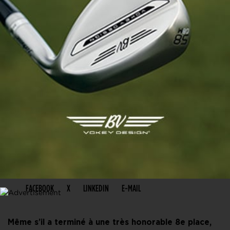
PARTAGER CET ARTICLE
FACEBOOK
X
LINKEDIN
E-MAIL
Même s’il a terminé à une très honorable 8e place,