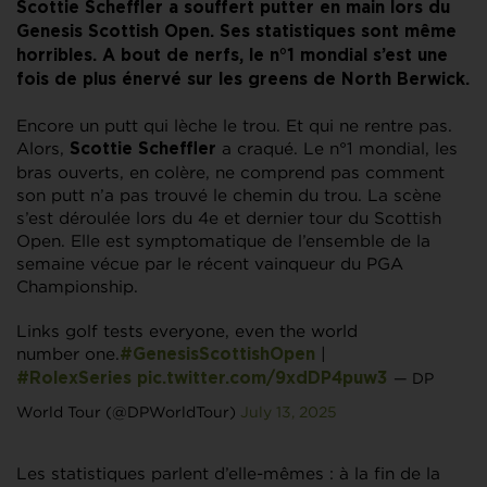
Scottie Scheffler a souffert putter en main lors du
Genesis Scottish Open. Ses statistiques sont même
horribles. A bout de nerfs, le n°1 mondial s’est une
fois de plus énervé sur les greens de North Berwick.
Encore un putt qui lèche le trou. Et qui ne rentre pas.
Alors,
a craqué. Le n°1 mondial, les
Scottie Scheffler
bras ouverts, en colère, ne comprend pas comment
son putt n’a pas trouvé le chemin du trou. La scène
s’est déroulée lors du 4e et dernier tour du Scottish
Open. Elle est symptomatique de l’ensemble de la
semaine vécue par le récent vainqueur du PGA
Championship.
Links golf tests everyone, even the world
number one.
|
#GenesisScottishOpen
— DP
#RolexSeries
pic.twitter.com/9xdDP4puw3
World Tour (@DPWorldTour)
July 13, 2025
Les statistiques parlent d’elle-mêmes : à la fin de la