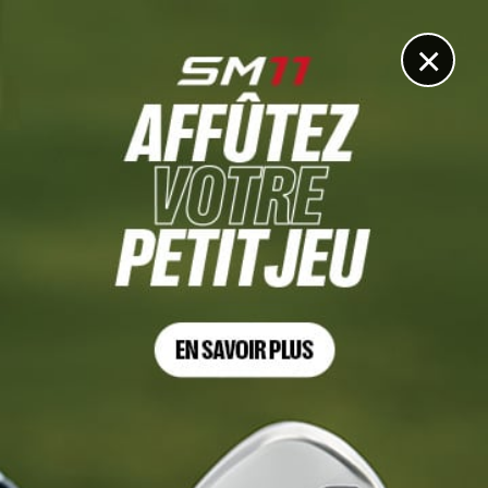
DIGITAL
LE MÉDIA
DU GOLF
×
GENESIS SCOTTISH OPEN
Trahi de nouveau par son putting, Scottie Scheffler
perd (encore) son calme
13 JUILLET 2025