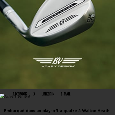
PARTAGER CET ARTICLE
FACEBOOK
X
LINKEDIN
E-MAIL
Embarqué dans un play-off à quatre à Walton Heath