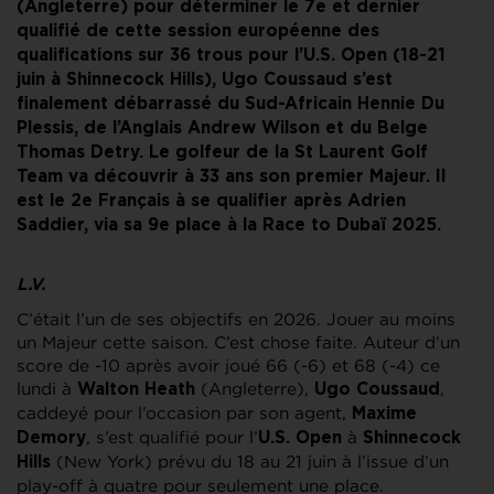
(Angleterre) pour déterminer le 7e et dernier
qualifié de cette session européenne des
qualifications sur 36 trous pour l’U.S. Open (18-21
juin à Shinnecock Hills), Ugo Coussaud s’est
finalement débarrassé du Sud-Africain Hennie Du
Plessis, de l’Anglais Andrew Wilson et du Belge
Thomas Detry. Le golfeur de la St Laurent Golf
Team va découvrir à 33 ans son premier Majeur. Il
est le 2e Français à se qualifier après Adrien
Saddier, via sa 9e place à la Race to Dubaï 2025.
L.V.
C’était l’un de ses objectifs en 2026. Jouer au moins
un Majeur cette saison. C’est chose faite. Auteur d’un
score de -10 après avoir joué 66 (-6) et 68 (-4) ce
lundi à
(Angleterre),
,
Walton Heath
Ugo Coussaud
caddeyé pour l’occasion par son agent,
Maxime
, s’est qualifié pour l’
à
Demory
U.S. Open
Shinnecock
(New York) prévu du 18 au 21 juin à l’issue d’un
Hills
play-off à quatre pour seulement une place.