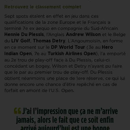
Retrouvez le classement complet
Sept spots étaient en effet en jeu dans ces
qualifications de la zone Europe et le Français a
terminé 7e ex aequo en compagnie du Sud-Africain
, l’Anglais
et le Belge
Hennie Du Plessis
Andrew Wilson
du
,
. L’Angoumoisin, en forme
LIV Golf
Thomas Detry
en ce moment sur le
(3e au
DP World Tour
Hero
, 7e au
), l’a emporté
Indian Open
Turkish Airlines Open
au 2e trou de play-off face à Du Plessis, celui-ci
concédant un bogey, Wilson et Detry n’ayant pu faire
que le par au premier trou de play-off. Du Plessis
obtient néanmoins une place de 1ere réserve, ce qui lui
donne encore une chance d’être repêché en cas de
forfait en amont de l’U.S. Open.
J’ai l’impression que ça ne m’arrive
jamais, alors le fait que ce soit enfin
arrivé aujourd’hui est une bonne