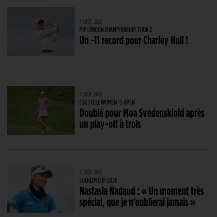
7 AOÛT. 2026
PIF LONDON CHAMPIONSHIP, TOUR 2
Un -11 record pour Charley Hull !
7 AOÛT. 2026
CSK STEEL WOMEN´S OPEN
Doublé pour Moa Svedenskiold après
un play-off à trois
7 AOÛT. 2026
SOLHEIM CUP 2026
Nastasia Nadaud : « Un moment très
spécial, que je n’oublierai jamais »