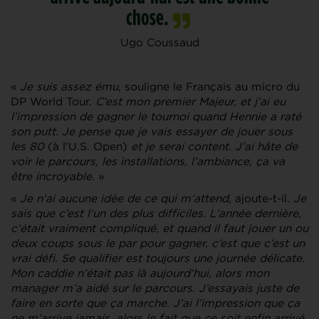
chose.
Ugo Coussaud
«
Je suis assez ému
, souligne le Français au micro du
DP World Tour.
C’est mon premier Majeur, et j’ai eu
l’impression de gagner le tournoi quand Hennie a raté
son putt. Je pense que je vais essayer de jouer sous
les 80
(à l’U.S. Open)
et je serai content. J’ai hâte de
voir le parcours, les installations, l’ambiance, ça va
être incroyable.
»
«
Je n’ai aucune idée de ce qui m’attend
, ajoute-t-il.
Je
sais que c’est l’un des plus difficiles. L’année dernière,
c’était vraiment compliqué, et quand il faut jouer un ou
deux coups sous le par pour gagner, c’est que c’est un
vrai défi. Se qualifier est toujours une journée délicate.
Mon caddie n’était pas là aujourd’hui, alors mon
manager m’a aidé sur le parcours. J’essayais juste de
faire en sorte que ça marche. J’ai l’impression que ça
ne m’arrive jamais, alors le fait que ce soit enfin arrivé