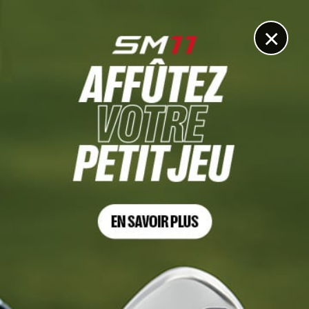
DIGITAL
LE MÉDIA
DU GOLF
×
U.S. OPEN 2026
Ugo Coussaud rejoint Adrien Saddier à Shinnecock Hills
!
18 MAI 2026