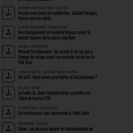
WYNDHAM CHAMPIONSHIP, TOUR 1 > PGA TOUR
7
Hossler veut briser la malédiction, Saddier fringant,
AOÛT
Pavon serre les dents
WYNDHAM CHAMPIONSHIP > CHAMBOULETOUT
6
Des changements de matériel Majeurs avant le
AOÛT
dernier tournoi de la saison régulière
MATÉRIEL > MÉTAMORPHOSE
6
Michael Thorbjornsen : les secrets d’un sac qui a
AOÛT
changé de visage avant son premier succès sur le
PGA Tour
GUERRE DES CIRCUITS > QUESTIONS POUR DES CHAMPIONS
6
LIV Golf : Quel avenir pour Rahm et DeChambeau ?
AOÛT
PGA TOUR > DIVORCE
6
Le FedEx St. Jude Championship va perdre son
AOÛT
statut de tournoi XXL
DP WORLD TOUR > PLATEAU DE RÊVE
6
De nombreuses stars annoncées à l’Irish Open
AOÛT
ENTRAÎNEMENT > ON M(&M)
5
Vidéo : un jeu pour égayer les entraînements de
AOÛT