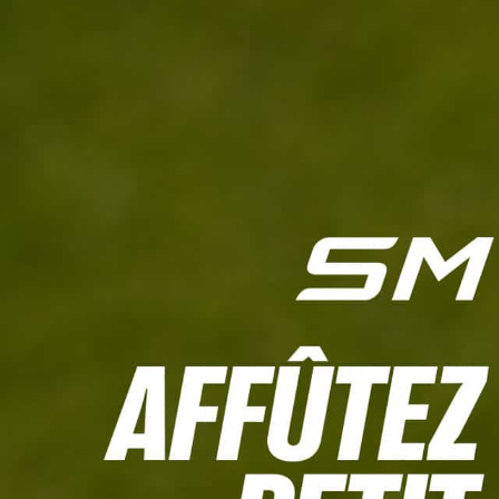
L'HEBDO
CALCULETTE WHS
JEU CONCOURS
À LA UNE
LIVE SCORING
TOUTE L'INFO
MATÉRIE