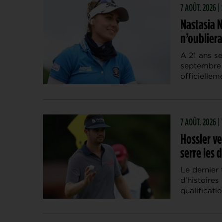
7 AOÛT. 2026 |
Nastasia 
n’oubliera
A 21 ans s
septembre 
officiellem
7 AOÛT. 2026 
Hossler ve
serre les 
Le dernier 
d’histoires
qualificati