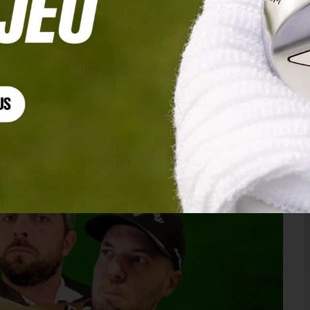
du 60ᵉ épisode des Tontons Golfeurs