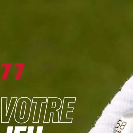
DIGITAL
LE MÉDIA
DU GOLF
L
JOUER & PROGRESSER
PARCOURS & DESTINATIONS
BIBLI