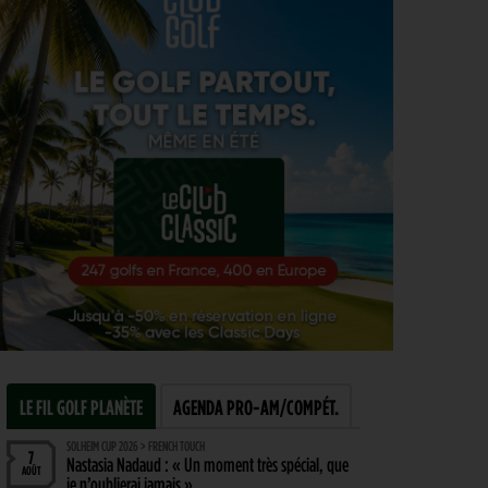
LE FIL GOLF PLANÈTE
AGENDA PRO-AM/COMPÉT.
SOLHEIM CUP 2026 > FRENCH TOUCH
7
Nastasia Nadaud : « Un moment très spécial, que
AOÛT
je n’oublierai jamais »