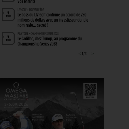
vos enfants
LIV GOLF > NOUVELLE ÈRE
5
Le boss du LIV Golf confirme un accord de 250
AOÛT
millions de dollars avec un investisseur dont le
nom reste… secret !
PGA TOUR > CHAMPIONSHIP SERIES 2028
5
Le Cadillac, chez Trump, au programme du
AOÛT
Championship Series 2028
MATÉRIEL > WEDGE
<
1 / 3
>
4
Cleveland RTZ 2 : Roger Cleveland remet sa
AOÛT
signature au cœur du petit jeu
RYDER CUP 2027 > MODE D'EMPLOI
4
Team Europe : Comment se qualifier pour la
AOÛT
prochaine Ryder Cup ?
GOLF EN FRANCE > LIEU UNIQUE
4
L’Évian Resort Golf Club Academy célèbre 20 ans
AOÛT
d’excellence, d’innovation et de transmission
PGA TOUR > ENJEUX
4
Fin de saison du PGA Tour : Mode d’emploi
AOÛT
SAVOIR VIVRE > LA COMPLAINTE DU GOLFEUR
4