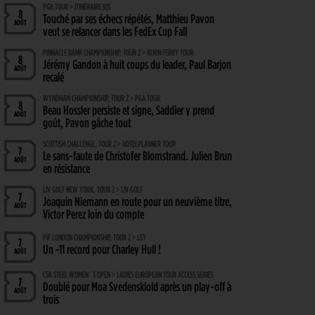
PGA TOUR > ITINÉRAIRE BIS
8
Touché par ses échecs répétés, Matthieu Pavon
AOÛT
veut se relancer dans les FedEx Cup Fall
PINNACLE BANK CHAMPIONSHIP, TOUR 2 > KORN FERRY TOUR
8
Jérémy Gandon à huit coups du leader, Paul Barjon
AOÛT
recalé
WYNDHAM CHAMPIONSHIP, TOUR 2 > PGA TOUR
8
Beau Hossler persiste et signe, Saddier y prend
AOÛT
goût, Pavon gâche tout
SCOTTISH CHALLENGE, TOUR 2 > HOTELPLANNER TOUR
7
Le sans-faute de Christofer Blomstrand. Julien Brun
AOÛT
en résistance
LIV GOLF NEW YORK, TOUR 2 > LIV GOLF
7
Joaquin Niemann en route pour un neuvième titre,
AOÛT
Victor Perez loin du compte
PIF LONDON CHAMPIONSHIP, TOUR 2 > LET
7
Un -11 record pour Charley Hull !
AOÛT
CSK STEEL WOMEN´S OPEN > LADIES EUROPEAN TOUR ACCESS SERIES
7
Doublé pour Moa Svedenskiold après un play-off à
AOÛT
trois