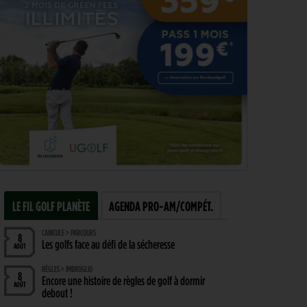
LE FIL GOLF PLANÈTE
AGENDA PRO-AM/COMPÉT.
CANICULE > PARCOURS
8
Les golfs face au défi de la sécheresse
AOÛT
RÈGLES > IMBROGLIO
8
Encore une histoire de règles de golf à dormir
AOÛT
debout !