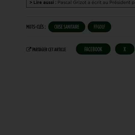
Pascal Grizot a écrit au Président 
> Lire aussi :
MOTS-CLÉS :
CRISE SANITAIRE
FFGOLF
FACEBOOK
X
PARTAGER CET ARTICLE