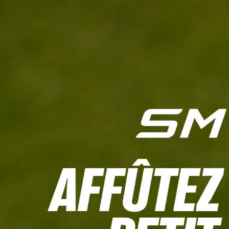
L'HEBDO
CALCULETTE WHS
JEU CONCOURS
À LA UNE
LIVE SCORING
TOUTE L'INFO
MATÉRIE