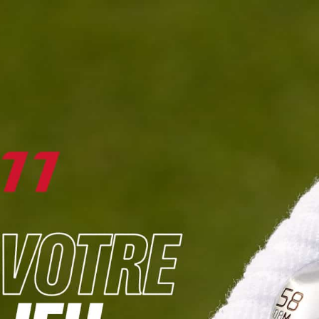
DIGITAL
LE MÉDIA
DU GOLF
L
JOUER & PROGRESSER
PARCOURS & DESTINATIONS
BIBLI