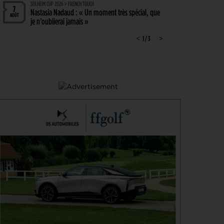
SOLHEIM CUP 2026 > FRENCH TOUCH
7
Nastasia Nadaud : « Un moment très spécial, que
AOÛT
je n’oublierai jamais »
WYNDHAM CHAMPIONSHIP, TOUR 1 > PGA TOUR
<
1 / 3
>
7
Hossler veut briser la malédiction, Saddier fringant,
AOÛT
Pavon serre les dents
WYNDHAM CHAMPIONSHIP > CHAMBOULETOUT
6
Des changements de matériel Majeurs avant le
AOÛT
dernier tournoi de la saison régulière
MATÉRIEL > MÉTAMORPHOSE
6
Michael Thorbjornsen : les secrets d’un sac qui a
AOÛT
changé de visage avant son premier succès sur le
PGA Tour
GUERRE DES CIRCUITS > QUESTIONS POUR DES CHAMPIONS
6
LIV Golf : Quel avenir pour Rahm et DeChambeau ?
AOÛT
PGA TOUR > DIVORCE
6
Le FedEx St. Jude Championship va perdre son
AOÛT
statut de tournoi XXL
DP WORLD TOUR > PLATEAU DE RÊVE
6
De nombreuses stars annoncées à l’Irish Open
AOÛT