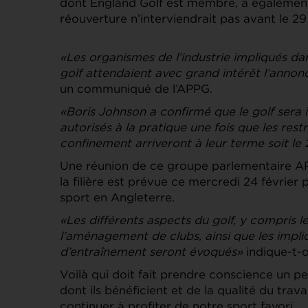
dont England Golf est membre, a également
réouverture n’interviendrait pas avant le 29
«Les organismes de l’industrie impliqués da
golf attendaient avec grand intérêt l’annon
un communiqué de l’APPG.
«Boris Johnson a confirmé que le golf sera
autorisés à la pratique une fois que les rest
confinement arriveront à leur terme soit le
Une réunion de ce groupe parlementaire AP
la filière est prévue ce mercredi 24 février
sport en Angleterre.
«Les différents aspects du golf, y compris le 
l’aménagement de clubs, ainsi que les implica
d’entraînement seront évoqués»
indique-t-o
Voilà qui doit fait prendre conscience un p
dont ils bénéficient et de la qualité du trav
continuer à profiter de notre sport favori.