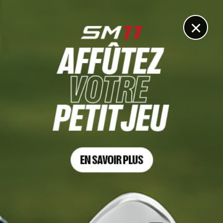
DIGITAL
LE MÉDIA
DU GOLF
×
PGA TOUR
Dans le rétro : Comment 2 coups ont suffi à Tiger
Woods pour remporter son 1er Tournoi des Champions
en 1997
5 JANVIER 2022