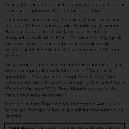
Annes quelques mois plus tôt, dans une opposition qui
s’annonce dantesque. Mais le duel fait… plouf.
Lehman est en confiance. La veille, il avait rentré une
ficelle de 10,5 m pour rejoindre Woods au classement.
Mais là patatras : il échoue lamentablement en
envoyant sa balle dans l’eau… De son côté, dégagé de
toute pression, le jeune impétrant vêtu de rouge
assène une flèche millimétrée sur le green, à 25 cm du
drapeau…
Ainsi, en deux coups seulement dans la journée, Tiger
Woods remportait son 3e titre sur le PGA pour 9
apparitions. Beau joueur et prophète à la fois, Tom
Lehman déclare à l’issue du tournoi : «
Si je suis bien le
Player of the Year 1996, Tiger Woods sera celui des
deux prochaines décennie
s ».
3 mois plus tard Tiger Woods remporte à Augusta le
1er de ses 15 majeurs lors d’une édition mémorable du
Masters.
21 ans après sa dernière participation au
> Lire aussi :