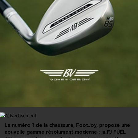
PARTAGER CET ARTICLE
FACEBOOK
X
LINKEDIN
E-MAIL
Le numéro 1 de la chaussure, FootJoy, propose une
nouvelle gamme résolument moderne : la FJ FUEL