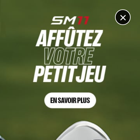
DIGITAL
LE MÉDIA
DU GOLF
×
MATÉRIEL
La FJ FUEL, dernière née de la gamme FootJoy
19 JANVIER 2022