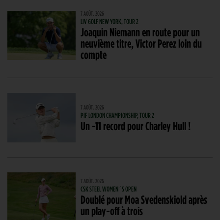
7 AOÛT. 2026
LIV GOLF NEW YORK, TOUR 2
Joaquin Niemann en route pour un
neuvième titre, Victor Perez loin du
compte
7 AOÛT. 2026
PIF LONDON CHAMPIONSHIP, TOUR 2
Un -11 record pour Charley Hull !
7 AOÛT. 2026
CSK STEEL WOMEN´S OPEN
Doublé pour Moa Svedenskiold après
un play-off à trois