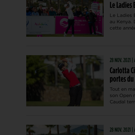
Le Ladies
Le Ladies 
au Kenya. 
cette année
28 NOV. 2021 
Carlotta 
portes du
Tout en ma
son Open n
Caudal term
28 NOV. 2021 