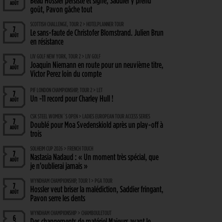
Beau Hossler persiste et signe, Saddier y prend
AOÛT
goût, Pavon gâche tout
SCOTTISH CHALLENGE, TOUR 2 > HOTELPLANNER TOUR
7
Le sans-faute de Christofer Blomstrand. Julien Brun
AOÛT
en résistance
LIV GOLF NEW YORK, TOUR 2 > LIV GOLF
7
Joaquin Niemann en route pour un neuvième titre,
AOÛT
Victor Perez loin du compte
PIF LONDON CHAMPIONSHIP, TOUR 2 > LET
7
Un -11 record pour Charley Hull !
AOÛT
CSK STEEL WOMEN´S OPEN > LADIES EUROPEAN TOUR ACCESS SERIES
7
Doublé pour Moa Svedenskiold après un play-off à
AOÛT
trois
SOLHEIM CUP 2026 > FRENCH TOUCH
7
Nastasia Nadaud : « Un moment très spécial, que
AOÛT
je n’oublierai jamais »
WYNDHAM CHAMPIONSHIP, TOUR 1 > PGA TOUR
7
Hossler veut briser la malédiction, Saddier fringant,
AOÛT
Pavon serre les dents
WYNDHAM CHAMPIONSHIP > CHAMBOULETOUT
6
Des changements de matériel Majeurs avant le