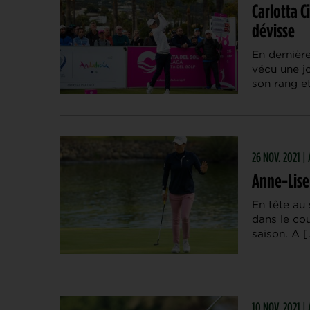
Carlotta C
dévisse
En dernière
vécu une j
son rang et
26 NOV. 2021 
Anne-Lise
En tête au 
dans le co
saison. A [
10 NOV. 2021 