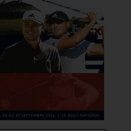
PGA TOUR > CHAMPIONSHIP SERIES 2028
5
Le Cadillac, chez Trump, au programme du
AOÛT
Championship Series 2028
MATÉRIEL > WEDGE
4
Cleveland RTZ 2 : Roger Cleveland remet sa
AOÛT
signature au cœur du petit jeu
RYDER CUP 2027 > MODE D'EMPLOI
4
Team Europe : Comment se qualifier pour la
AOÛT
prochaine Ryder Cup ?
GOLF EN FRANCE > LIEU UNIQUE
4
L’Évian Resort Golf Club Academy célèbre 20 ans
AOÛT
d’excellence, d’innovation et de transmission
PGA TOUR > ENJEUX
4
Fin de saison du PGA Tour : Mode d’emploi
AOÛT
SAVOIR VIVRE > LA COMPLAINTE DU GOLFEUR
4
Etiquette : ne cherchez pas d’excuse, tout le monde
AOÛT
s’en fiche !
SOLHEIM CUP 2026 > CHOIX
4
Solheim Cup 2026 : ces cinq joueuses qui restent à
AOÛT
quai malgré leur candidature