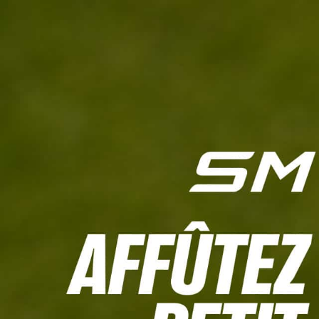
L'HEBDO
CALCULETTE WHS
JEU CONCOURS
À LA UNE
LIVE SCORING
TOUTE L'INFO
MATÉRIE