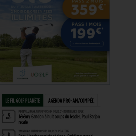
LE FIL GOLF PLANÈTE
AGENDA PRO-AM/COMPÉT.
PINNACLE BANK CHAMPIONSHIP, TOUR 2 > KORN FERRY TOUR
8
Jérémy Gandon à huit coups du leader, Paul Barjon
AOÛT
recalé
WYNDHAM CHAMPIONSHIP, TOUR 2 > PGA TOUR
8