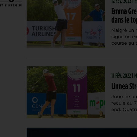
12 FÉV. 2022 |
Emma Grech
dans le to
Malgré un 
signé un ex
course au t
11 FÉV. 2022 |
Linnea St
Journée au
recule au 
end. Quatre