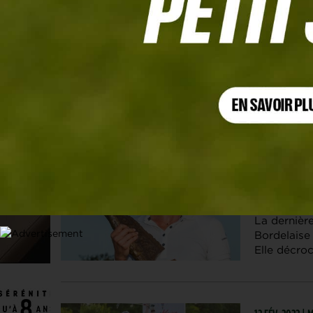
Les articles
Agathe Sauzon
13 FÉV. 2022 |
Et de deu
dans le top
La dernièr
Bordelaise 
Elle décro