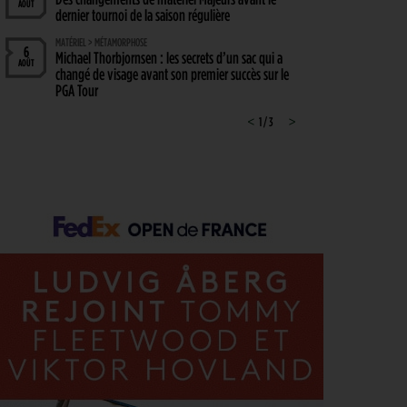
AOÛT
dernier tournoi de la saison régulière
MATÉRIEL > MÉTAMORPHOSE
6
Michael Thorbjornsen : les secrets d’un sac qui a
AOÛT
changé de visage avant son premier succès sur le
PGA Tour
GUERRE DES CIRCUITS > QUESTIONS POUR DES CHAMPIONS
<
1 / 3
>
6
LIV Golf : Quel avenir pour Rahm et DeChambeau ?
AOÛT
PGA TOUR > DIVORCE
6
Le FedEx St. Jude Championship va perdre son
AOÛT
statut de tournoi XXL
DP WORLD TOUR > PLATEAU DE RÊVE
6
De nombreuses stars annoncées à l’Irish Open
AOÛT
ENTRAÎNEMENT > ON M(&M)
5
Vidéo : un jeu pour égayer les entraînements de
AOÛT
vos enfants
LIV GOLF > NOUVELLE ÈRE
5
Le boss du LIV Golf confirme un accord de 250
AOÛT
millions de dollars avec un investisseur dont le
nom reste… secret !