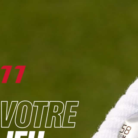
DIGITAL
LE MÉDIA
DU GOLF
L
JOUER & PROGRESSER
PARCOURS & DESTINATIONS
BIBLI