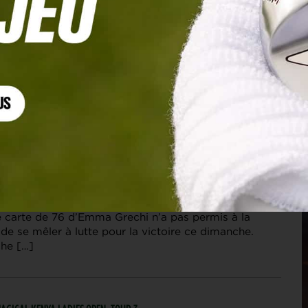
 MAGICAL KENYA LADIES OPEN, TOUR 4
x pour Esther Henseleit au Kenya, Emma Grechi
 5 !
e carte de 76 d’Emma Grechi n’a pas permis à la
de se mêler à lutte pour la victoire ce dimanche.
che […]